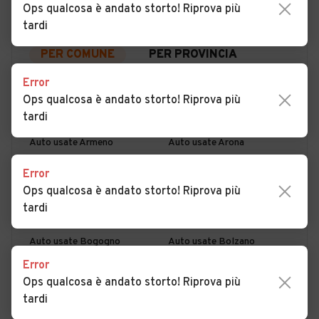
Ops qualcosa è andato storto! Riprova più
tardi
PER COMUNE
PER PROVINCIA
Error
Ops qualcosa è andato storto! Riprova più
Auto usate Agrate
Auto usate Ameno
Conturbia
tardi
Auto usate Armeno
Auto usate Arona
Auto usate Barengo
Auto usate Bellinzago
Error
Novarese
Ops qualcosa è andato storto! Riprova più
tardi
Auto usate Biandrate
Auto usate Boca
Auto usate Bogogno
Auto usate Bolzano
Novarese
Error
Ops qualcosa è andato storto! Riprova più
Auto usate Borgo Ticino
Auto usate Borgolavezzaro
tardi
Auto usate Borgomanero
Auto usate Briga Novarese
MOSTRA ALTRI