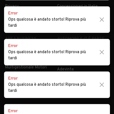
Privacy
Concessionari in Italia
Error
Impostazioni Privacy
Articoli del Magazine
Ops qualcosa è andato storto! Riprova più
Security
Valutazione auto
tardi
AREA BUSINESS
AUTOMOBILE.IT È PARTE
DI ADEVINTA
Error
Registrazione
Ops qualcosa è andato storto! Riprova più
concessionario
subito.it
tardi
Area Business
mobile.de
Multigestionale Motori
Adevinta
Error
Ops qualcosa è andato storto! Riprova più
SEGUICI
tardi
Error
Copyright © 2023 Marktplaats B.V. Tutti i diritti riservati.