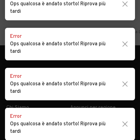
Ops qualcosa è andato storto! Riprova più
tardi
Home
Piemonte
Novara
Divignano
Auto usate in vendita 
Error
Ops qualcosa è andato storto! Riprova più
tardi
Error
Ops qualcosa è andato storto! Riprova più
tardi
AUTOMOBILE.IT
ESPLORA
Chi Siamo
Annunci per regione
Error
Serve aiuto?
Marche e Modelli
Ops qualcosa è andato storto! Riprova più
Dati identificativi
Tutte le auto usate
tardi
Condizioni generali
Tipi di veicoli