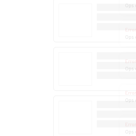
Ops 
Auto usate Miasino
Auto usate Mo
Auto usate Oleggio
Auto usate Ole
Erro
Castello
Ops 
Auto usate Pella
Auto usate
Pettenasco
Erro
Ops 
Auto usate Pombia
Auto usate Pra
Sesia
Auto usate
Auto usate San
Erro
Romentino
Maurizio d'Opag
Ops 
Auto usate
Auto usate Siz
Sillavengo
Erro
Auto usate Suno
Auto usate
Ops 
Terdobbiate