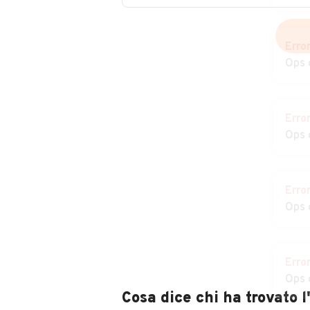
Auto usate Vaprio
Auto usate Vara
d'Agogna
Pombia
Erro
Ops 
Auto usate
Auto usate Vinz
Vicolungo
Erro
Ops 
Erro
Ops 
Erro
Ops 