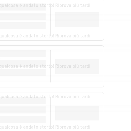
qualcosa è andato storto! Riprova più tardi
mo
Auto usate
Auto usate Nibbiola
Nebbiuno
ggio
Auto usate Orta San
Auto usate
r
Giulio
Paruzzaro
qualcosa è andato storto! Riprova più tardi
Auto usate Pisano
Auto usate Pogno
r
qualcosa è andato storto! Riprova più tardi
to
Auto usate Recetto
Auto usate
Romagnano Sesia
Auto usate San
Auto usate San
r
lio
Nazzaro Sesia
Pietro Mosezzo
qualcosa è andato storto! Riprova più tardi
zano
Auto usate Soriso
Auto usate Sozzago
r
Auto usate Tornaco
Auto usate Trecate
qualcosa è andato storto! Riprova più tardi