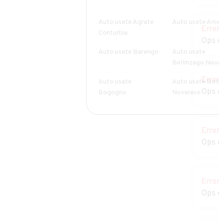
Auto usate Agrate
Auto usate Am
Erro
Conturbia
Ops 
Auto usate Barengo
Auto usate
Bellinzago Nov
Erro
Auto usate
Auto usate Bol
Ops 
Bogogno
Novarese
Auto usate
Auto usate Bri
Borgomanero
Novarese
Erro
Ops 
Auto usate Cameri
Auto usate
Carpignano Ses
Auto usate Casalino
Auto usate
Erro
Casalvolone
Ops 