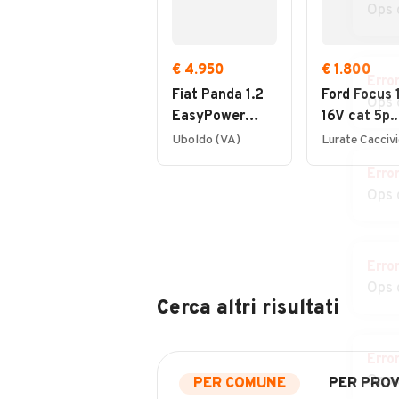
Ops 
€ 4.950
€ 1.800
Erro
Fiat Panda 1.2
Ford Focus 1
Ops 
EasyPower
16V cat 5p.
Lounge
Ambiente
Uboldo (VA)
Erro
Ops 
Erro
Ops 
Cerca altri risultati
Erro
Ops 
PER COMUNE
PER PROV