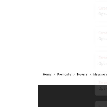
Cosa dice chi ha trovato 
Erro
Ops 
Erro
Ops 
Erro
Ops 
Erro
Home
Piemonte
Novara
Massino V
Ops 