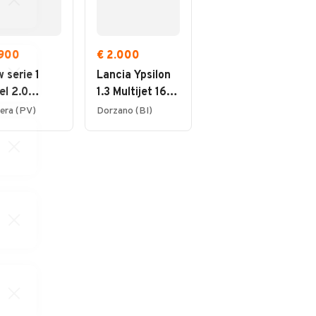
.900
€ 2.000
€ 2.800
 serie 1
Lancia Ypsilon
Citroen C3 1.4
el 2.0
1.3 Multijet 16V
HDi Emotion
ndrata anno
Platino
era (PV)
Dorzano (BI)
Biella (BI)
3