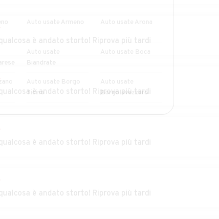
eno
Auto usate Armeno
Auto usate Arona
r
qualcosa è andato storto! Riprova più tardi
Auto usate
Auto usate Boca
arese
Biandrate
r
zano
Auto usate Borgo
Auto usate
qualcosa è andato storto! Riprova più tardi
Ticino
Borgolavezzaro
ga
Auto usate Briona
Auto usate
MOSTRA ALTRI
Caltignaga
r
qualcosa è andato storto! Riprova più tardi
Auto usate
Auto usate
ia
Casalbeltrame
Casaleggio Novara
Auto usate
Auto usate
r
Castellazzo
Castelletto sopra
qualcosa è andato storto! Riprova più tardi
Novarese
Ticino