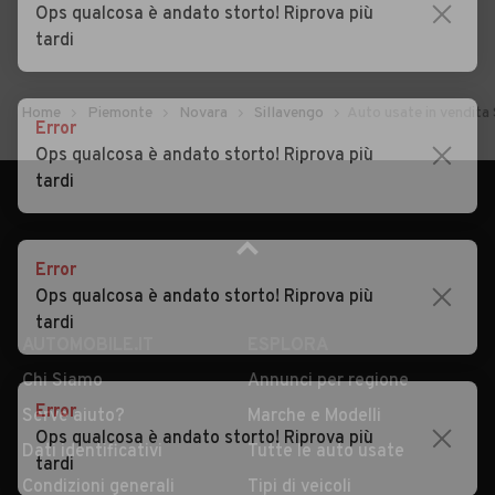
Ops qualcosa è andato storto! Riprova più
tardi
Home
Piemonte
Novara
Sillavengo
Auto usate in vendita
Error
Ops qualcosa è andato storto! Riprova più
tardi
Error
Ops qualcosa è andato storto! Riprova più
tardi
AUTOMOBILE.IT
ESPLORA
Chi Siamo
Annunci per regione
Error
Serve aiuto?
Marche e Modelli
Ops qualcosa è andato storto! Riprova più
Dati identificativi
Tutte le auto usate
tardi
Condizioni generali
Tipi di veicoli