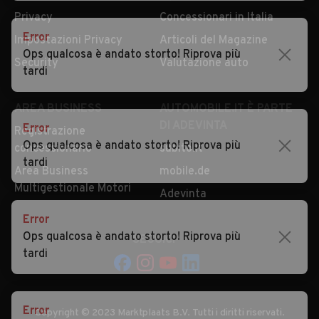
Privacy
Concessionari in Italia
Error
Impostazioni Privacy
Articoli del Magazine
Ops qualcosa è andato storto! Riprova più
Security
Valutazione auto
tardi
AREA BUSINESS
AUTOMOBILE.IT È PARTE
DI ADEVINTA
Error
Registrazione
Ops qualcosa è andato storto! Riprova più
concessionario
subito.it
tardi
Area Business
mobile.de
Multigestionale Motori
Adevinta
Error
Ops qualcosa è andato storto! Riprova più
SEGUICI
tardi
Error
Copyright © 2023 Marktplaats B.V. Tutti i diritti riservati.