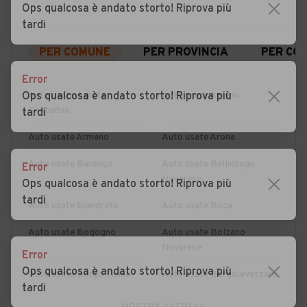
Ops qualcosa è andato storto! Riprova più
tardi
PER COMUNE
PER PROVINCIA
PER CO
Error
Ops qualcosa è andato storto! Riprova più
Auto usate Agrate
Auto usate Ameno
Conturbia
tardi
Auto usate Armeno
Auto usate Arona
Auto usate Barengo
Auto usate Bellinzago
Error
Novarese
Ops qualcosa è andato storto! Riprova più
tardi
Auto usate Biandrate
Auto usate Boca
Auto usate Bogogno
Auto usate Bolzano
Novarese
Error
Ops qualcosa è andato storto! Riprova più
Auto usate Borgo Ticino
Auto usate Borgolavezzaro
tardi
Auto usate Borgomanero
Auto usate Briga Novarese
MOSTRA ALTRI