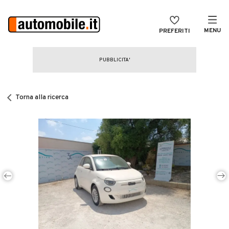
MENU
PREFERITI
CERCA
VENDI
Auto
MAGAZINE
Auto usate
Torna alla ricerca
ACCEDI
Auto Km 0
Auto Nuove
Noleggio a lungo termine
Auto d'epoca
Moto
Camper