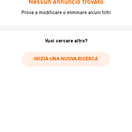
Nessun annuncio trovato
Fiat 500e 23,65 kWh Action KM0.
Prova a modificare o eliminare alcuni filtri
Immatricolata 31/10/2023.
INFORMAZIONI VEICOLO
Vuoi cercare altro?
DATI BASE
CONSUMI
ESTETICA E CONDIZ
INIZIA UNA NUOVA RICERCA
Tipologia
KM 0
Marca
FIAT
Modello
500