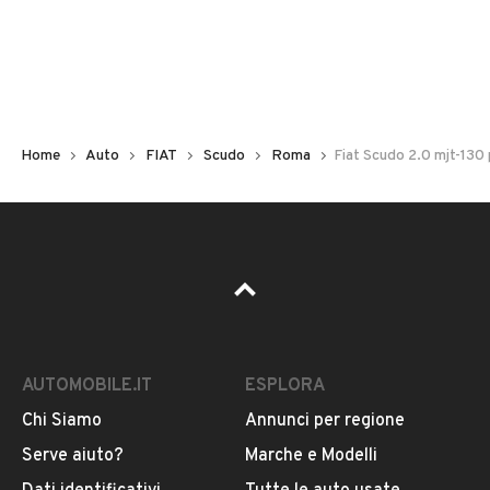
Non hai il numero di targa? Cercalo nelle foto del veicolo
o contatta
il venditore al telefono
o
via e-mail
per
riceverlo.
Home
Auto
FIAT
Scudo
Roma
Fiat Scudo 2.0 mjt-130
AUTOMOBILE.IT
ESPLORA
Chi Siamo
Annunci per regione
Pubblicità
Serve aiuto?
Marche e Modelli