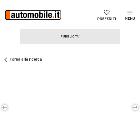
MENU
PREFERITI
CERCA
VENDI
Auto
MAGAZINE
Auto usate
Torna alla ricerca
ACCEDI
Auto Km 0
Auto Nuove
Noleggio a lungo termine
Auto d'epoca
Moto
Camper