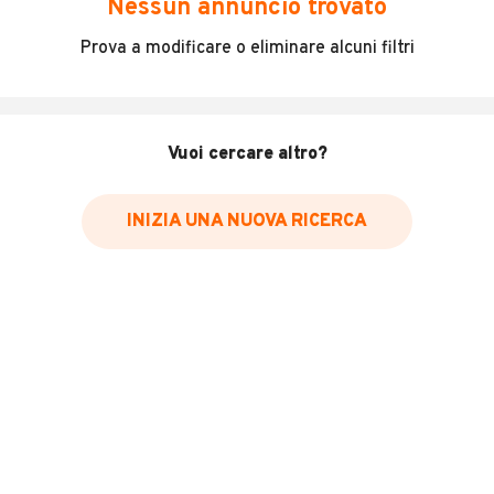
Nessun annuncio trovato
Incidenti in cui è stato coinvolto il veicolo
Prova a modificare o eliminare alcuni filtri
L'ultima lettura del contachilometri
Data e luogo di immatricolazione
Data e luogo delle revisioni effettuate
Vuoi cercare altro?
Importazioni
INIZIA UNA NUOVA RICERCA
Inserisci il numero di targa per verificare la disponibilità
del report.
Per saperne di più su CARFAX visita
il sito web
VERIFICA DISPONIBILITÀ REPORT