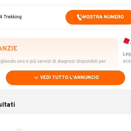
x4 Trekking
MOSTRA NUMERO
ANZIE
Leg
acq
iendo uno o piú servizi di diagnosi disponibili per
VEDI TUTTO L'ANNUNCIO
OLO
 €
ltati
verificare la storia del veicolo semplicemente