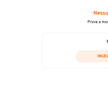
Avrai accesso a tutte le informazio
e sicuro, come:
Nessu
Incidenti in cui è stato coinvolto
Prova a modi
L'ultima lettura del contachilo
Data e luogo di immatricolazio
Data e luogo delle revisioni ef
Importazioni
INIZ
Inserisci il numero di targa per verif
Per saperne di più su CARFAX visit
VERIFIC