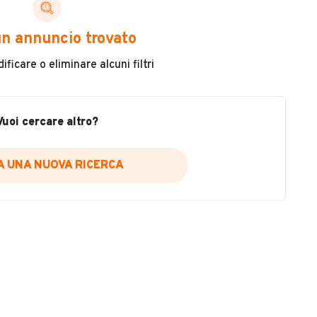
ni di cui necessiti per scegliere in modo trasparente
n annuncio trovato
 il veicolo
ficare o eliminare alcuni filtri
metri
ne
fettuate
Vuoi cercare altro?
IA UNA NUOVA RICERCA
icare la disponibilità del report.
a
il sito web
A DISPONIBILITÀ REPORT