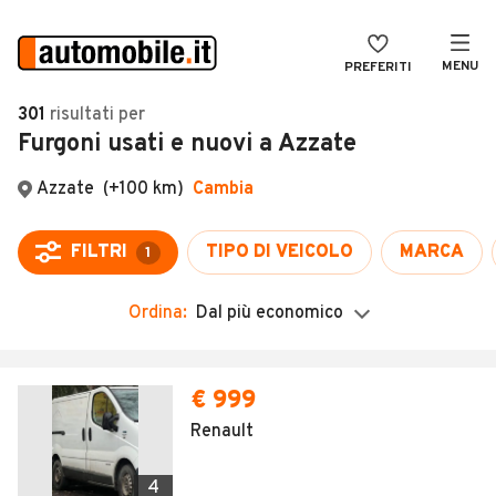
MENU
PREFERITI
CERCA
301
risultati
per
Furgoni usati e nuovi a Azzate
VENDI
Auto
MAGAZINE
Auto usate
ACCEDI
Auto Km 0
Auto Nuove
Ordina:
Dal più economico
Noleggio a lungo termine
Auto d'epoca
€ 999
Moto
Renault
Camper
4