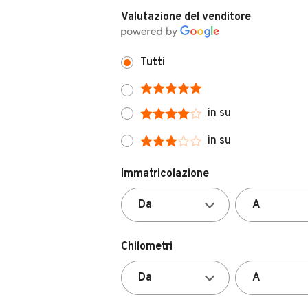
Tutti
in su
in su
Immatricolazione
Chilometri
Carburante