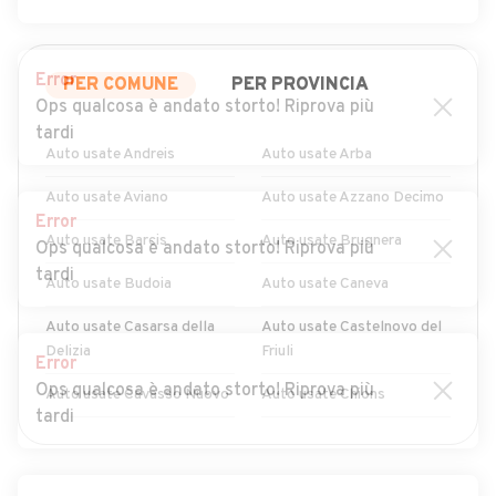
Error
PER COMUNE
PER PROVINCIA
Ops qualcosa è andato storto! Riprova più
tardi
Auto usate Andreis
Auto usate Arba
Auto usate Aviano
Auto usate Azzano Decimo
Error
Auto usate Barcis
Auto usate Brugnera
Ops qualcosa è andato storto! Riprova più
tardi
Auto usate Budoia
Auto usate Caneva
Auto usate Casarsa della
Auto usate Castelnovo del
Delizia
Friuli
Error
Ops qualcosa è andato storto! Riprova più
Auto usate Cavasso Nuovo
Auto usate Chions
tardi
Auto usate Cimolais
Auto usate Claut
MOSTRA ALTRI
Auto usate Clauzetto
Auto usate Cordenons