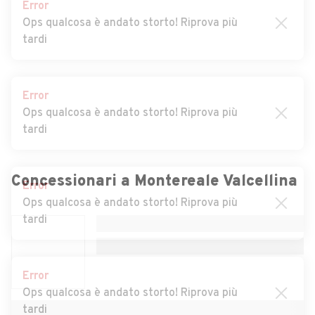
Error
Ops qualcosa è andato storto! Riprova più
Auto usate Cordovado
Auto usate Erto e Casso
tardi
Auto usate Fanna
Auto usate Fiume Veneto
Auto usate Fontanafredda
Auto usate Frisanco
Error
Auto usate Maniago
Auto usate Meduno
Ops qualcosa è andato storto! Riprova più
tardi
Auto usate Morsano al
Auto usate Pasiano di
Tagliamento
Pordenone
Auto usate Pinzano al
Auto usate Polcenigo
Error
Tagliamento
Ops qualcosa è andato storto! Riprova più
Concessionari a
Montereale Valcellina
tardi
Auto usate Porcia
Auto usate Prata di
Pordenone
Auto usate Pravisdomini
Auto usate Roveredo in
Error
Piano
Ops qualcosa è andato storto! Riprova più
tardi