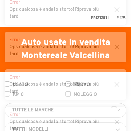
Error
Ops qualcosa è andato storto! Riprova più
tardi
MENU
PREFERITI
CERCA
VENDI
Auto
Error
Auto usate in vendita
Ops qualcosa è andato storto! Riprova più
MAGAZINE
Auto usate
Montereale Valcellina
tardi
ACCEDI
Auto Km 0
Auto Nuove
Error
Ops qualcosa è andato storto! Riprova più
USATO
NUOVO
Noleggio a lungo termine
tardi
KM 0
NOLEGGIO
Auto d'epoca
Moto
Error
Camper
Ops qualcosa è andato storto! Riprova più
tardi