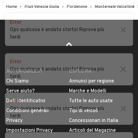
Home
Friuli Venezia Giulia
Pordenone
Montereale Valcellina
Error
Ops qualcosa è andato storto! Riprova più
tardi
Error
Ops qualcosa è andato storto! Riprova più
tardi
AUTOMOBILE.IT
ESPLORA
Chi Siamo
Annunci per regione
Error
Serve aiuto?
Marche e Modelli
Ops qualcosa è andato storto! Riprova più
Dati identificativi
Tutte le auto usate
tardi
Condizioni generali
Tipi di veicoli
Privacy
Concessionari in Italia