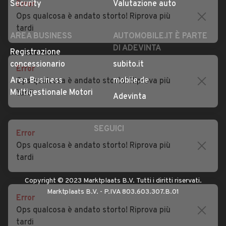
Error
Impostazioni Privacy
Articoli del Magazine
Ops qualcosa è andato storto! Riprova più
Security
Valutazione auto
tardi
AREA BUSINESS
AUTOMOBILE.IT È PARTE
DI ADEVINTA
Error
Registrazione
Ops qualcosa è andato storto! Riprova più
concessionario
subito.it
tardi
Area Business
mobile.de
Multigestionale Motori
Adevinta
Error
Ops qualcosa è andato storto! Riprova più
SEGUICI
tardi
Error
Copyright © 2023 Marktplaats B.V. Tutti i diritti riservati.
Ops qualcosa è andato storto! Riprova più
Marktplaats B.V. - P.IVA 803.603.307.B.01
tardi