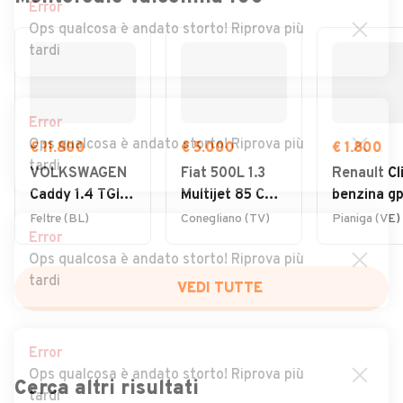
Error
Ops qualcosa è andato storto! Riprova più
tardi
Error
Ops qualcosa è andato storto! Riprova più
€ 11.800
€ 5.000
€ 1.800
tardi
VOLKSWAGEN
Fiat 500L 1.3
Renault Cli
Caddy 1.4 TGI
Multijet 85 CV
benzina gp
Furgone
Lounge
2008 otti
Feltre (BL)
Conegliano (TV)
Pianiga (VE)
Error
Business
per neo
Ops qualcosa è andato storto! Riprova più
tardi
VEDI TUTTE
Error
Ops qualcosa è andato storto! Riprova più
Cerca altri risultati
tardi