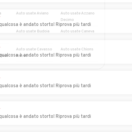
a
Auto usate Aviano
Auto usate Azzano
r
Decimo
qualcosa è andato storto! Riprova più tardi
Auto usate Budoia
Auto usate Caneva
r
Auto usate Cavasso
Auto usate Chions
qualcosa è andato storto! Riprova più tardi
riuli
Nuovo
ut
Auto usate
Auto usate
MOSTRA ALTRI
Clauzetto
Cordenons
r
qualcosa è andato storto! Riprova più tardi
 e
Auto usate Fanna
Auto usate Fiume
Veneto
anco
Auto usate Maniago
Auto usate Meduno
r
qualcosa è andato storto! Riprova più tardi
sano
Auto usate Pasiano
Auto usate Pinzano