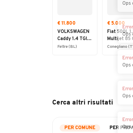
Ops 
€ 11.800
€ 5.000
Erro
VOLKSWAGEN
Fiat 500L 1.
Ops 
Caddy 1.4 TGI
Multijet 85
Furgone
Lounge
Feltre (BL)
Conegliano (T
Business
Erro
Ops 
Erro
Ops 
Cerca altri risultati
Erro
Ops 
PER COMUNE
PER PROV