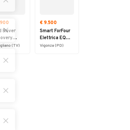
.900
€ 9.500
€ 9.500
d Rover
Smart ForFour
Smart ForFour
covery
Elettrica EQ
Elettrica EQ
rt 2.0 TD4
Passion 29.000
Passion 29.000
gliano (TV)
Vigonza (PD)
Vigonza (PD)
 CV HSE
ury