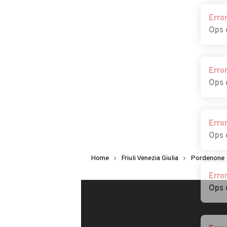
Cosa dice chi ha trovato 
Erro
Ops 
Erro
Ops 
Erro
Ops 
Erro
Home
Friuli Venezia Giulia
Pordenone
Ops 