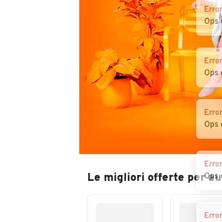
Erro
Ops 
Erro
Ops 
Erro
Ops 
Erro
Le migliori offerte per a
Ops 
Erro