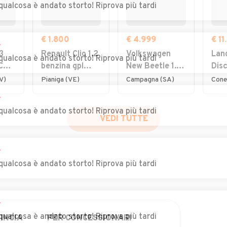
qualcosa è andato storto! Riprova più tardi
€ 1.800
€ 4.999
€ 11
r
3
Renault Clio 1.2
Volkswagen
Lan
qualcosa è andato storto! Riprova più tardi
 CV
benzina gpl
New Beetle 1.4
Dis
2008 ottima
16V Cabrio
Spo
V)
Pianiga (VE)
Campagna (SA)
Cone
per neo
150
r
Lux
qualcosa è andato storto! Riprova più tardi
VEDI TUTTE
r
qualcosa è andato storto! Riprova più tardi
r
qualcosa è andato storto! Riprova più tardi
INCIA
PER CONCESSIONARI