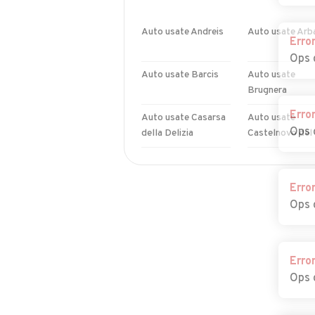
Auto usate Andreis
Auto usate Arb
Erro
Ops 
Auto usate Barcis
Auto usate
Brugnera
Erro
Auto usate Casarsa
Auto usate
Ops 
della Delizia
Castelnovo del F
Auto usate Cimolais
Auto usate Cla
Erro
Ops 
Auto usate
Auto usate Erto
Cordovado
Casso
Auto usate
Auto usate Fris
Erro
Fontanafredda
Ops 
Auto usate
Auto usate Mor