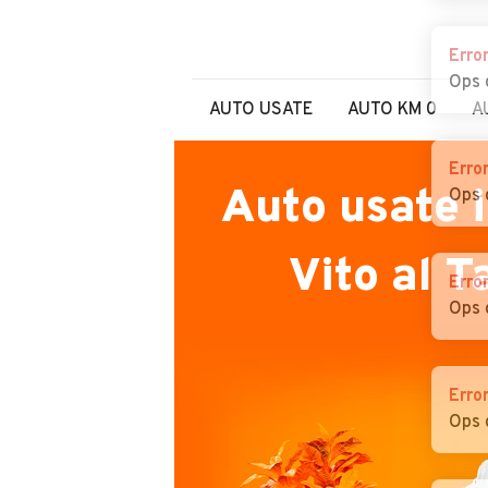
Erro
Ops 
AUTO USATE
AUTO KM 0
A
Erro
Auto usate 
Ops 
Vito al 
Erro
Ops 
Erro
Ops 