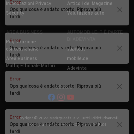
Error
Impostazioni Privacy
Articoli del Magazine
Ops qualcosa è andato storto! Riprova più
Security
Valutazione auto
tardi
AREA BUSINESS
AUTOMOBILE.IT È PARTE
DI ADEVINTA
Error
Registrazione
Ops qualcosa è andato storto! Riprova più
concessionario
subito.it
tardi
Area Business
mobile.de
Multigestionale Motori
Adevinta
Error
Ops qualcosa è andato storto! Riprova più
SEGUICI
tardi
Error
Copyright © 2023 Marktplaats B.V. Tutti i diritti riservati.
Ops qualcosa è andato storto! Riprova più
Marktplaats B.V. - P.IVA 803.603.307.B.01
tardi