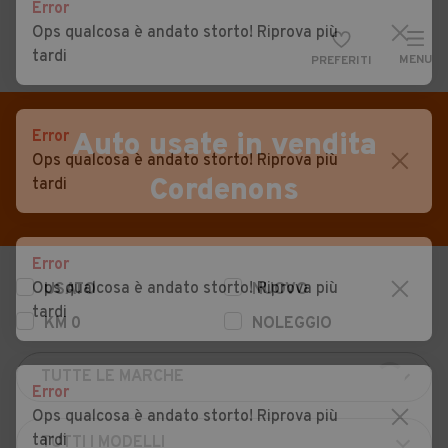
Error
Ops qualcosa è andato storto! Riprova più
tardi
MENU
PREFERITI
CERCA
VENDI
Auto
Error
Auto usate in vendita
Ops qualcosa è andato storto! Riprova più
MAGAZINE
Auto usate
Cordenons
tardi
ACCEDI
Auto Km 0
Auto Nuove
Error
Ops qualcosa è andato storto! Riprova più
USATO
NUOVO
Noleggio a lungo termine
tardi
KM 0
NOLEGGIO
Auto d'epoca
Moto
Error
Camper
Ops qualcosa è andato storto! Riprova più
tardi