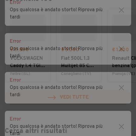
Error
Ops qualcosa è andato storto! Riprova più
tardi
Error
Ops qualcosa è andato storto! Riprova più
€ 11.800
€ 5.000
€ 1.800
tardi
VOLKSWAGEN
Fiat 500L 1.3
Renault Cli
Caddy 1.4 TGI
Multijet 85 CV
benzina gp
Furgone
Lounge
2008 otti
Feltre (BL)
Conegliano (TV)
Pianiga (VE)
Error
Business
per neo
Ops qualcosa è andato storto! Riprova più
tardi
VEDI TUTTE
Error
Ops qualcosa è andato storto! Riprova più
Cerca altri risultati
tardi