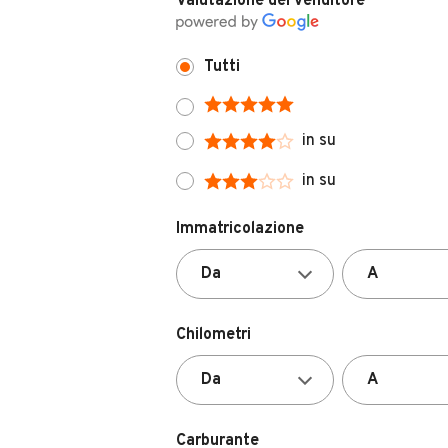
Tutti
in su
in su
Immatricolazione
Chilometri
Carburante