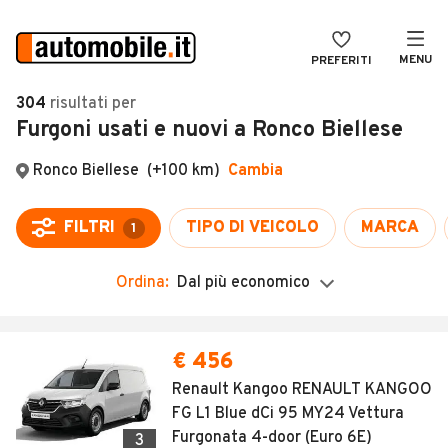
MENU
PREFERITI
CERCA
304
risultati
per
Furgoni usati e nuovi a Ronco Biellese
VENDI
Auto
MAGAZINE
Auto usate
ACCEDI
Auto Km 0
Auto Nuove
Ordina:
Dal più economico
Noleggio a lungo termine
Auto d'epoca
€ 456
Moto
Renault Kangoo RENAULT KANGOO
FG L1 Blue dCi 95 MY24 Vettura
Camper
Furgonata 4-door (Euro 6E)
3