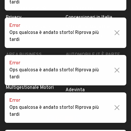
tardi
Condizioni generali
Tipi di veicoli
Privacy
Concessionari in Italia
Error
Impostazioni Privacy
Articoli del Magazine
Ops qualcosa è andato storto! Riprova più
Security
Valutazione auto
tardi
AREA BUSINESS
AUTOMOBILE.IT È PARTE
DI ADEVINTA
Error
Registrazione
Ops qualcosa è andato storto! Riprova più
concessionario
subito.it
tardi
Area Business
mobile.de
Multigestionale Motori
Adevinta
Error
Ops qualcosa è andato storto! Riprova più
SEGUICI
tardi