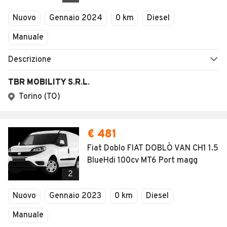
Veicoli Commerciali
Nuovo
Gennaio 2024
0 km
Diesel
Concessionari
Manuale
Descrizione
TBR MOBILITY S.R.L.
Torino (TO)
€ 481
Fiat Doblo FIAT DOBLÒ VAN CH1 1.5
BlueHdi 100cv MT6 Port magg
2
Nuovo
Gennaio 2023
0 km
Diesel
Manuale