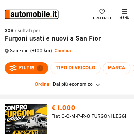
MENU
PREFERITI
CERCA
308
risultati
per
Furgoni usati e nuovi a San Fior
VENDI
Auto
MAGAZINE
Auto usate
ACCEDI
Auto Km 0
Auto Nuove
Ordina:
Dal più economico
Noleggio a lungo termine
Auto d'epoca
€ 1.000
Moto
Fiat C-O-M-P-R-O FURGONI LEGGI
Camper
1