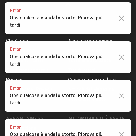
Error
Ops qualcosa è andato storto! Riprova più
tardi
AUTOMOBILE.IT
ESPLORA
Chi Siamo
Annunci per regione
Error
Serve aiuto?
Marche e Modelli
Ops qualcosa è andato storto! Riprova più
Dati identificativi
Tutte le auto usate
tardi
Condizioni generali
Tipi di veicoli
Privacy
Concessionari in Italia
Error
Impostazioni Privacy
Articoli del Magazine
Ops qualcosa è andato storto! Riprova più
Security
Valutazione auto
tardi
AREA BUSINESS
AUTOMOBILE.IT È PARTE
DI ADEVINTA
Error
Registrazione
Ops qualcosa è andato storto! Riprova più