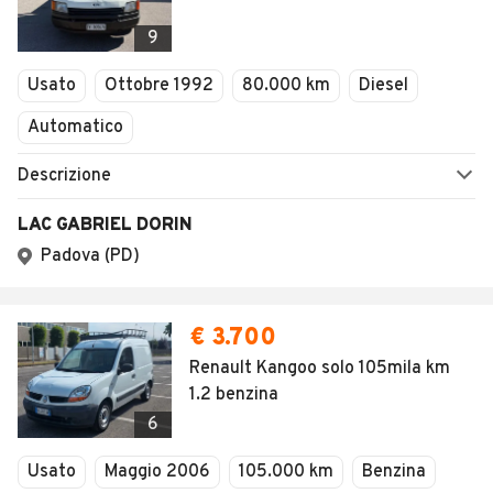
9
Usato
Ottobre 1992
80.000 km
Diesel
Automatico
Descrizione
LAC GABRIEL DORIN
Padova (PD)
€ 3.700
Renault Kangoo solo 105mila km
1.2 benzina
6
Usato
Maggio 2006
105.000 km
Benzina