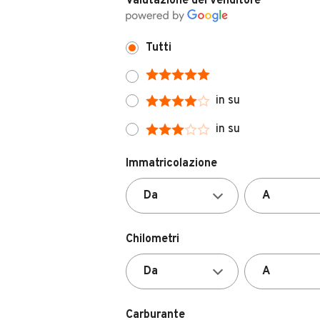
Tutti
in su
in su
Immatricolazione
Chilometri
Carburante