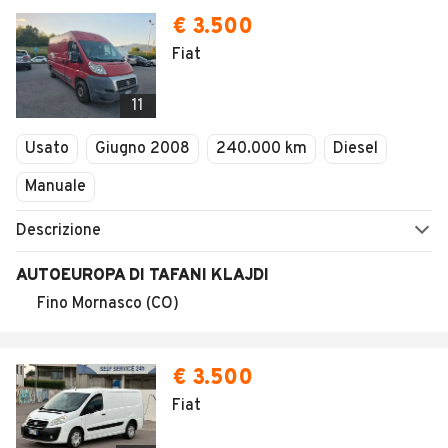
SEGUICI
Copyright © 2023 Marktplaats B.V. Tutti i diritti riservati.
Marktplaats B.V. - P.IVA 803.603.307.B.01