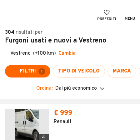
MENU
PREFERITI
CERCA
304
risultati
per
Furgoni usati e nuovi a Vestreno
VENDI
Auto
MAGAZINE
Auto usate
Vestreno
(+100 km)
Cambia
ACCEDI
Auto Km 0
FILTRI
TIPO DI VEICOLO
MARCA
1
Auto Nuove
Ordina:
Dal più economico
Noleggio a lungo termine
Auto d'epoca
Moto
Camper