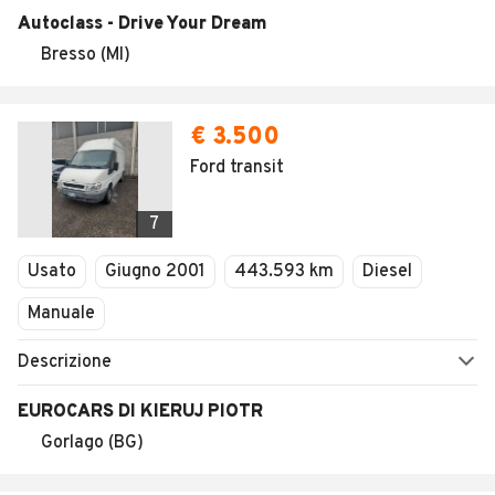
AUTOMOBILE.IT
ESPLORA
Chi Siamo
Annunci per regione
Serve aiuto?
Marche e Modelli
Dati identificativi
Tutte le auto usate
Condizioni generali
Tipi di veicoli
Privacy
Concessionari in Italia
Impostazioni Privacy
Articoli del Magazine
Security
Valutazione auto
AREA BUSINESS
AUTOMOBILE.IT È PARTE
DI ADEVINTA
Registrazione
concessionario
subito.it
Area Business
mobile.de
Multigestionale Motori
Adevinta