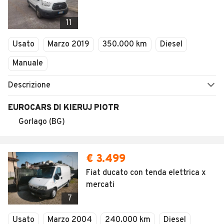
1
/
16
AVANTI