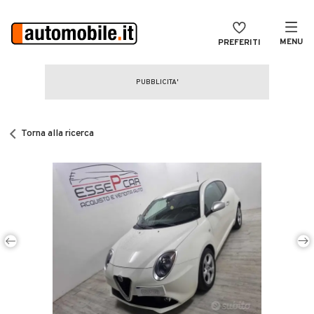
MENU
PREFERITI
CERCA
VENDI
Auto
MAGAZINE
Auto usate
Torna alla ricerca
ACCEDI
Auto Km 0
Auto Nuove
Noleggio a lungo termine
Auto d'epoca
Moto
Camper