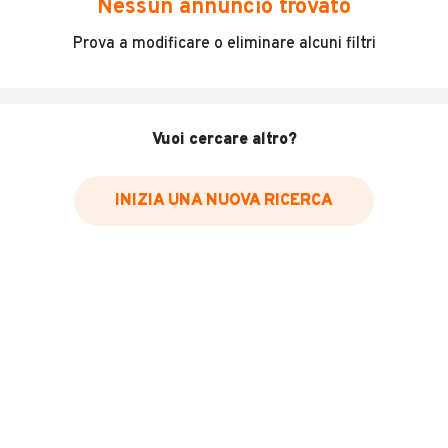
Nessun annuncio trovato
Incidenti in cui è stato coinvolto il veicolo
Prova a modificare o eliminare alcuni filtri
L'ultima lettura del contachilometri
Data e luogo di immatricolazione
Data e luogo delle revisioni effettuate
Vuoi cercare altro?
Importazioni
INIZIA UNA NUOVA RICERCA
Inserisci il numero di targa per verificare la disponibilità
del report.
Per saperne di più su CARFAX visita
il sito web
VERIFICA DISPONIBILITÀ REPORT