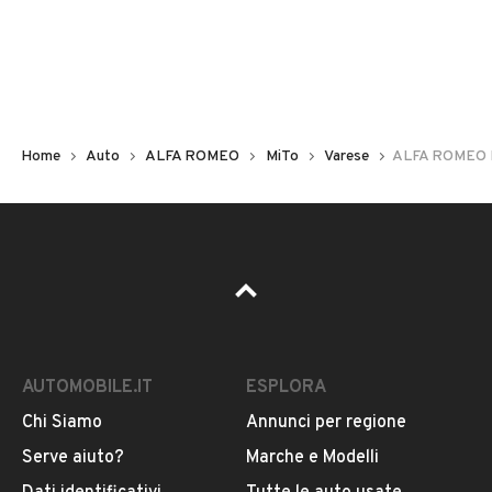
Non hai il numero di targa? Cercalo nelle foto del veicolo
o contatta
il venditore al telefono
o
via e-mail
per
riceverlo.
Home
Auto
ALFA ROMEO
MiTo
Varese
ALFA ROMEO M
AUTOMOBILE.IT
ESPLORA
Chi Siamo
Annunci per regione
Pubblicità
Serve aiuto?
Marche e Modelli