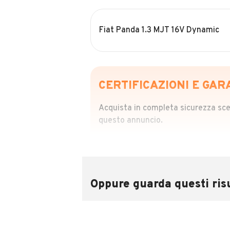
Fiat Panda 1.3 MJT 16V Dynamic
CERTIFICAZIONI E GAR
Acquista in completa sicurezza scegl
questo annuncio.
STORIA DEL VEIC
Richiedi da 39,99
Sponsorizzato
Oppure guarda questi risu
Attraverso il report CARFAX potrai 
utilizzando il numero di targa.