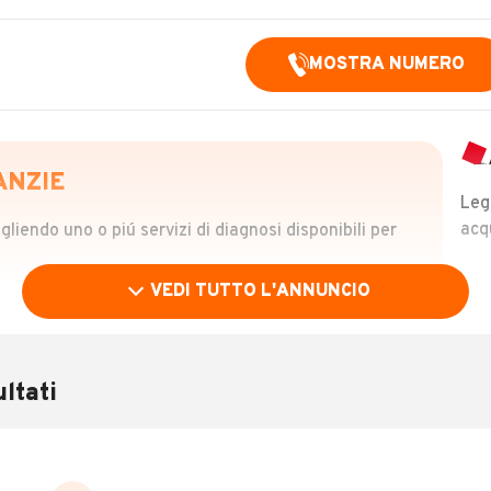
MOSTRA NUMERO
ANZIE
Leg
acq
iendo uno o piú servizi di diagnosi disponibili per
VEDI TUTTO L'ANNUNCIO
OLO
 €
ltati
verificare la storia del veicolo semplicemente