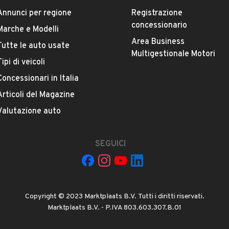
Annunci per regione
Registrazione
Marca
concessionario
Marche e Modelli
FIAT
Area Business
Tutte le auto usate
Multigestionale Motori
Tipi di veicoli
Versione
Panda 1.3 MJT 16V Dynamic
Concessionari in Italia
Articoli del Magazine
Chilometri
Valutazione auto
130.000
SEGUICI
Proprietari precedenti
VEDI TUTTI
1
Cambio
Copyright © 2023 Marktplaats B.V. Tutti i diritti riservati.
Cambio manuale
Marktplaats B.V. - P.IVA 803.603.307.B.01
IARDI GENOVEFFA GENNY