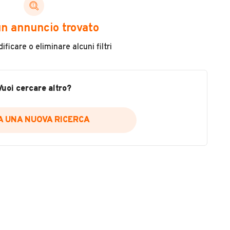
ni di cui necessiti per scegliere in modo trasparente
n annuncio trovato
 il veicolo
ficare o eliminare alcuni filtri
metri
ne
fettuate
Vuoi cercare altro?
IA UNA NUOVA RICERCA
icare la disponibilità del report.
a
il sito web
A DISPONIBILITÀ REPORT