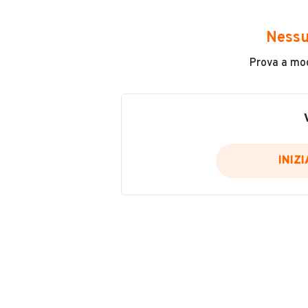
Avrai accesso a tutte le informazio
e sicuro, come:
Nessu
Incidenti in cui è stato coinvolto
Prova a modi
L'ultima lettura del contachilo
Data e luogo di immatricolazio
Data e luogo delle revisioni ef
Importazioni
INIZ
Inserisci il numero di targa per verif
Per saperne di più su CARFAX visit
VERIFIC