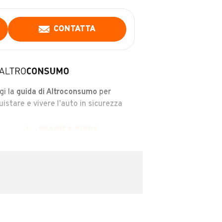
CONTATTA
gi la
guida di Altroconsumo
per
uistare e vivere l’auto in sicurezza
SCARICA GUIDA