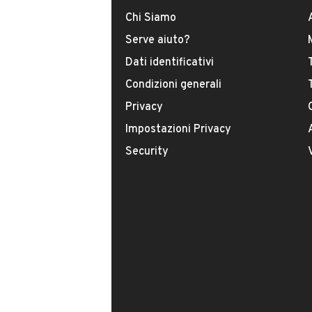
Chi Siamo
Tipologia
Serve aiuto?
USATO
Dati identificativi
Condizioni generali
Modello
Panda
Privacy
Impostazioni Privacy
Carburante
Security
Diesel
Immatricolazione
Febbraio 2009
Potenza
VENDITORE
55 kW (74 CV)
CAR VINTAGE DI GAGL