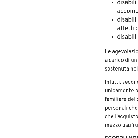
disabili
accom
disabil
affetti
disabil
Le agevolazio
a carico di un
sostenuta nel
Infatti, secon
unicamente o i
familiare del 
personali che
che l’acquisto
mezzo usufrue