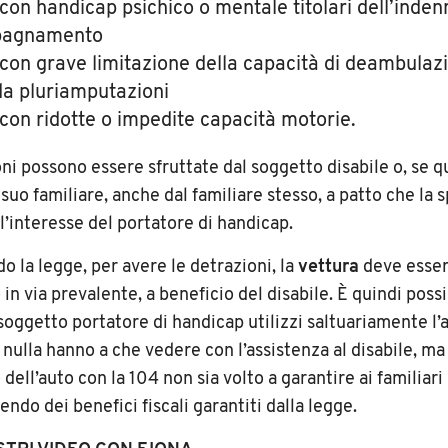
 con handicap psichico o mentale titolari dell’indenn
pagnamento
i con grave limitazione della capacità di deambulaz
 da pluriamputazioni
i con ridotte o impedite capacità motorie.
ni possono essere sfruttate dal soggetto disabile o, se q
 suo familiare, anche dal familiare stesso, a patto che la 
l’interesse del portatore di handicap.
do la legge, per avere le detrazioni, la
vettura
deve esser
n via prevalente, a beneficio del disabile. È quindi possib
soggetto portatore di handicap utilizzi saltuariamente l’a
 nulla hanno a che vedere con l’assistenza al disabile, m
 dell’auto con la 104 non sia volto a garantire ai familiari
ndo dei benefici fiscali garantiti dalla legge.