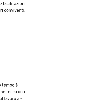
 facilitazioni
ari conviventi.
to tempo è
ché tocca una
ul lavoro a –