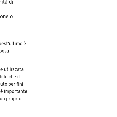
ità di
ione o
uest’ultimo è
spesa
e utilizzata
ile che il
uto per fini
a è importante
 un proprio