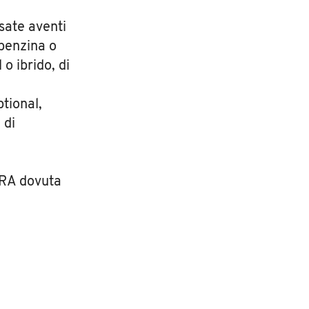
sate aventi
 benzina o
o ibrido, di
tional,
 di
PRA dovuta