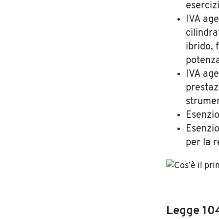
eserciz
IVA age
cilindr
ibrido, 
potenza
IVA age
prestaz
strumen
Esenzio
Esenzio
per la 
Legge 104