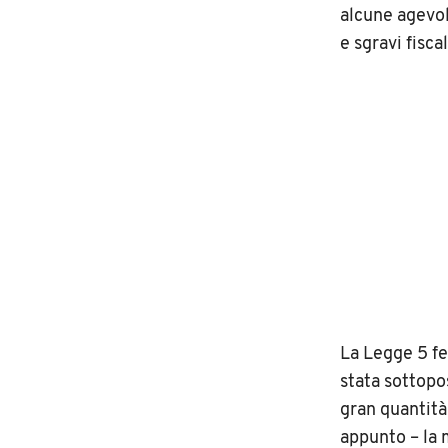
alcune agevol
e sgravi fisca
La Legge 5 fe
stata sottop
gran quantità 
appunto – la 