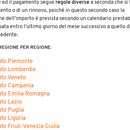
e ed il pagamento segue
regole diverse
a seconda che si t
nto o di un rinnovo, poiché in questo secondo caso la
e dell’importo è prevista secondo un calendario prestab
uata entro l’ultimo giorno del mese successivo a quello 
cedente.
REGIONE PER REGIONE:
uto Piemonte
uto Lombardia
uto Veneto
auto Campania
uto Emilia Romagna
uto Lazio
uto Puglia
uto Liguria
uto Friuli-Venezia Giulia