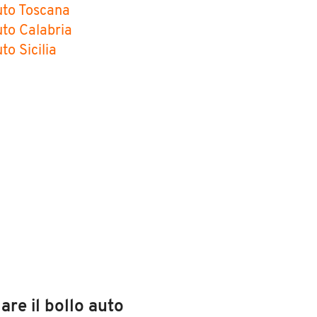
uto Toscana
uto Calabria
to Sicilia
re il bollo auto