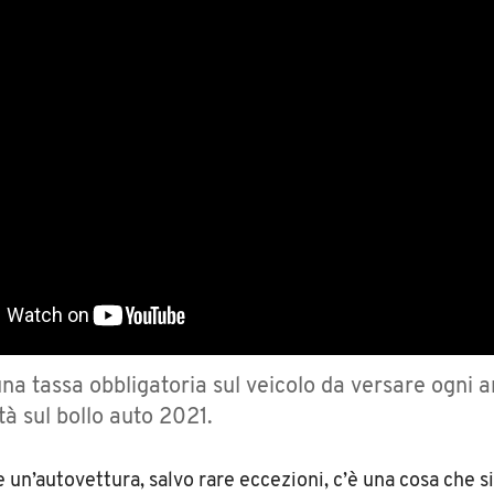
 una tassa obbligatoria sul veicolo da versare ogni 
ità sul bollo auto 2021.
e un’autovettura, salvo rare eccezioni, c’è una cosa che s