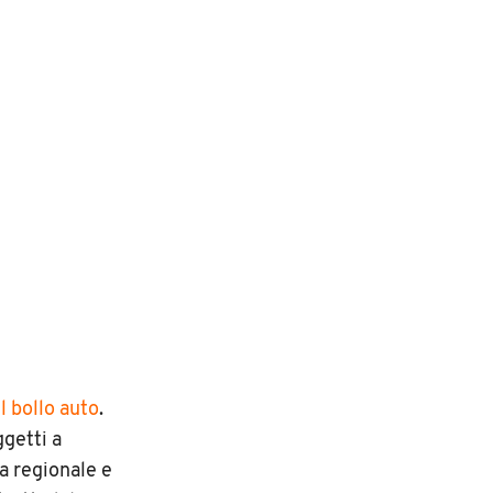
l bollo auto
.
ggetti a
a regionale e