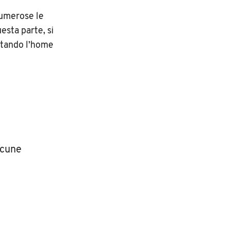
numerose le
esta parte, si
ttando l’home
lcune