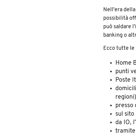
Nell’era dell
possibilità of
può saldare 
banking o altr
Ecco tutte le
Home Ba
punti v
Poste It
domicil
regioni
presso g
sul sito
da IO, l
tramite