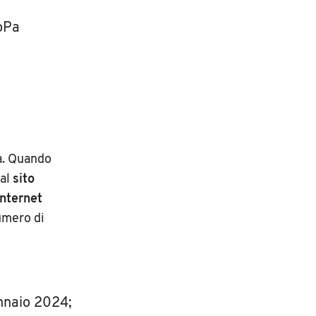
goPa
za. Quando
 al
sito
internet
numero di
ennaio 2024;