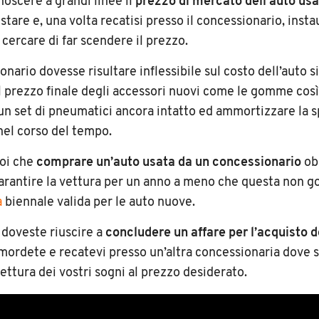
noscere a grandi linee il
prezzo di mercato dell’auto us
stare e, una volta recatisi presso il concessionario, inst
 cercare di far scendere il prezzo.
onario dovesse risultare inflessibile sul costo dell’auto s
el prezzo finale degli accessori nuovi come le gomme così
un set di pneumatici ancora intatto ed ammortizzare la s
nel corso del tempo.
poi che
comprare un’auto usata da un concessionario
ob
arantire la vettura per un anno a meno che questa non g
a
biennale valida per le auto nuove.
n doveste riuscire a
concludere un affare per l’acquisto d
ordete e recatevi presso un’altra concessionaria dove
ettura dei vostri sogni al prezzo desiderato.