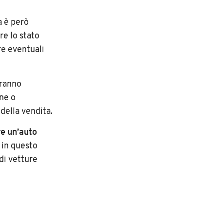
a è però
re lo stato
re eventuali
tranno
ine o
della vendita.
e un’auto
 in questo
 di vetture