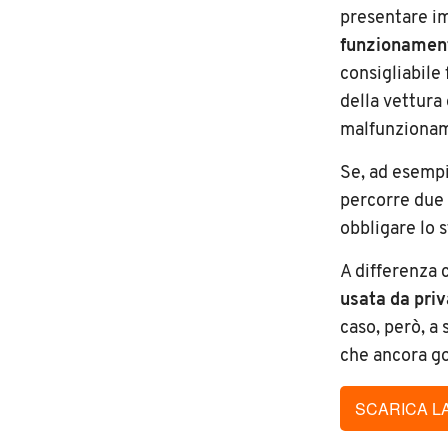
presentare im
funzionamen
consigliabile
della vettura
malfunzioname
Se, ad esempi
percorre due v
obbligare lo 
A differenza 
usata da pri
caso, però, a 
che ancora go
SCARICA L