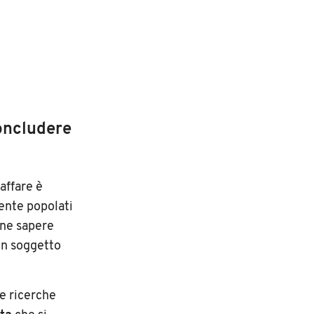
oncludere
affare è
mente popolati
ene sapere
 un soggetto
e ricerche