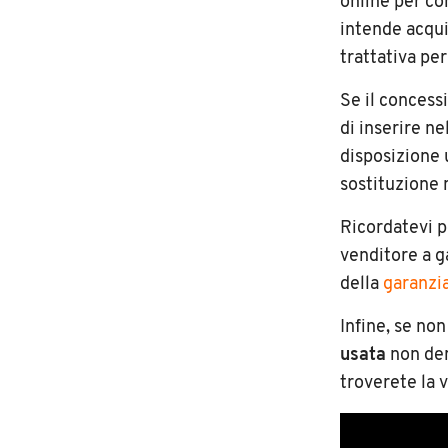
online per co
intende acqui
trattativa per
Se il concessi
di inserire n
disposizione 
sostituzione 
Ricordatevi 
venditore a g
della
garanzi
Infine, se no
usata
non dem
troverete la v