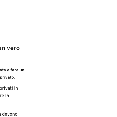
un vero
ata e fare un
privato
.
privati in
re la
n devono