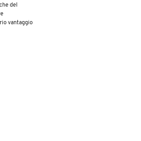
iche del
re
rio vantaggio