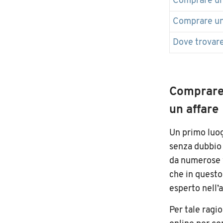
Comprare un
Comprare un’
Dove trovar
Comprare 
un affare
Un primo luo
senza dubbio
da numerose v
che in questo 
esperto nell’a
Per tale ragi