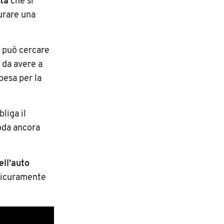
ata
che si
aurare una
i può cercare
 da avere a
pesa per la
bliga il
oda ancora
ell’auto
 sicuramente