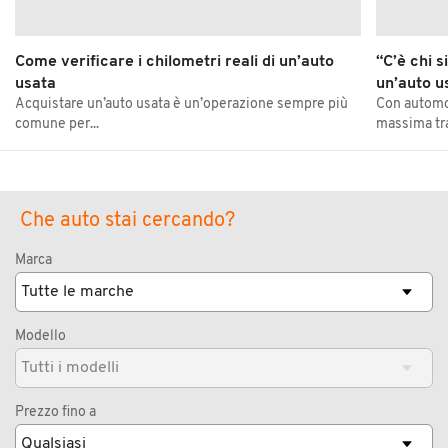
Come verificare i chilometri reali di un’auto
“C’è chi s
usata
un’auto u
Acquistare un’auto usata è un’operazione sempre più
Con automob
comune per...
massima tra
Che auto stai cercando?
Marca
Modello
Prezzo fino a