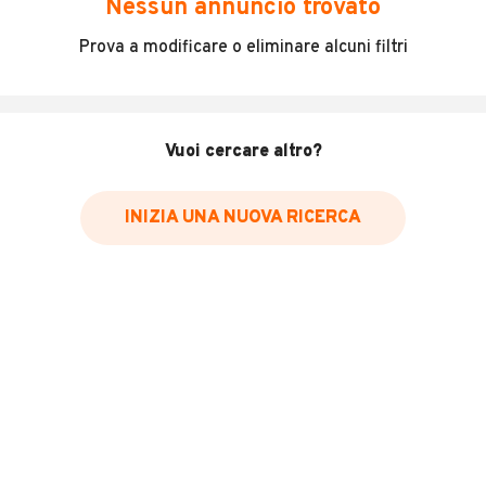
Nessun annuncio trovato
Incidenti in cui è stato coinvolto il veicolo
Prova a modificare o eliminare alcuni filtri
L'ultima lettura del contachilometri
Data e luogo di immatricolazione
Data e luogo delle revisioni effettuate
Vuoi cercare altro?
Importazioni
INIZIA UNA NUOVA RICERCA
Inserisci il numero di targa per verificare la disponibilità
del report.
Per saperne di più su CARFAX visita
il sito web
VERIFICA DISPONIBILITÀ REPORT