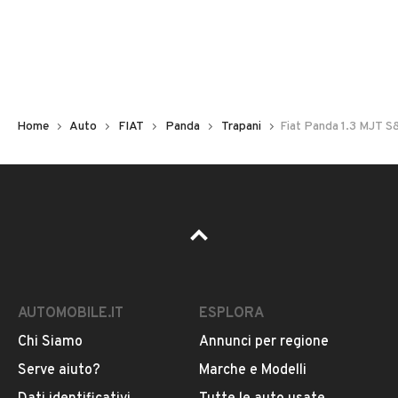
Non hai il numero di targa? Cercalo nelle foto del veicolo
o contatta
il venditore al telefono
o
via e-mail
per
riceverlo.
Home
Auto
FIAT
Panda
Trapani
Fiat Panda 1.3 MJT S
AUTOMOBILE.IT
ESPLORA
Chi Siamo
Annunci per regione
Pubblicità
Serve aiuto?
Marche e Modelli