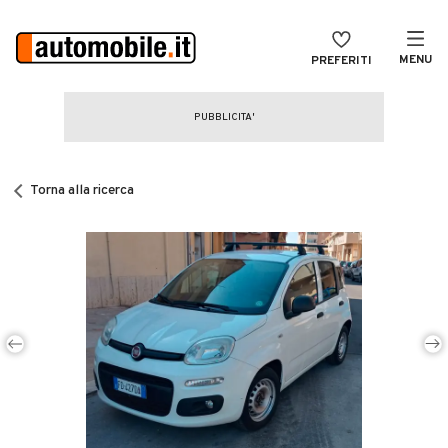
MENU
PREFERITI
CERCA
VENDI
Auto
MAGAZINE
Auto usate
Torna alla ricerca
ACCEDI
Auto Km 0
Auto Nuove
Noleggio a lungo termine
Auto d'epoca
Moto
Camper