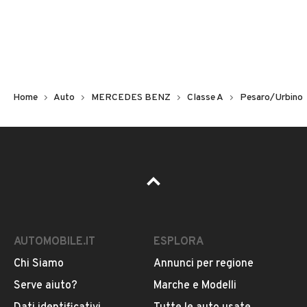
Non hai il numero di targa? Cercalo nelle foto del veicolo
o contatta
il venditore al telefono
o
via e-mail
per
riceverlo.
Home
Auto
MERCEDES BENZ
Classe A
Pesaro/Urbino
AUTOMOBILE.IT
ESPLORA
Chi Siamo
Annunci per regione
Pubblicità
Serve aiuto?
Marche e Modelli