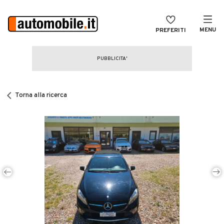
MENU
PREFERITI
CERCA
VENDI
Auto
MAGAZINE
Auto usate
Torna alla ricerca
ACCEDI
Auto Km 0
Auto Nuove
Noleggio a lungo termine
Auto d'epoca
Moto
Camper