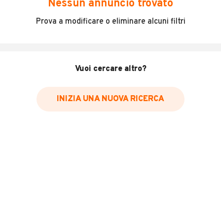
Nessun annuncio trovato
Incidenti in cui è stato coinvolto il veicolo
Prova a modificare o eliminare alcuni filtri
L'ultima lettura del contachilometri
Data e luogo di immatricolazione
Data e luogo delle revisioni effettuate
Vuoi cercare altro?
Importazioni
INIZIA UNA NUOVA RICERCA
Inserisci il numero di targa per verificare la disponibilità
del report.
Per saperne di più su CARFAX visita
il sito web
VERIFICA DISPONIBILITÀ REPORT