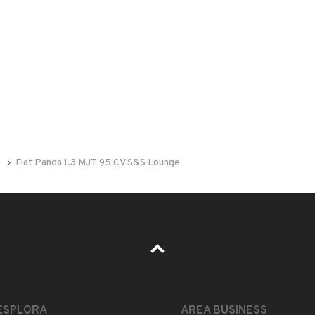
 nelle foto del veicolo o contatta
GU
per riceverlo.
RIOPONE: BELLISSIMA ED INTROVABILE FIAT PANDA MJT
NTE MUTIFUNZIONE, COMANDI VOCALI,
o
Fiat Panda 1.3 MJT 95 CV S&S Lounge
OTH!!!! MY' 18, SEMPRE REGOLARMENTE
LENTE SIA DI INTERNI CHE DI ESTERNI, MAI FUMATO,
IENDALE ED E' STATA USATA PREVELENTEMENTE IN
TO VI STUPIRANNO!!!! GARANZIA DI CONFORMITA' DI
AMENTO DA 150.00 EURO AL MESE. PER INFORMAZIONI
ESPLORA
AREA BUSINESS