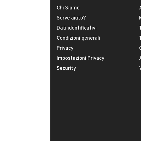
Chi Siamo
DATI BASE
CONSUMI
Serve aiuto?
Dati identificativi
Tipologia
USATO
Condizioni generali
Privacy
Modello
Impostazioni Privacy
Panda
Security
Carburante
Diesel
Immatricolazione
Novembre 2018
Potenza
VENDITORE