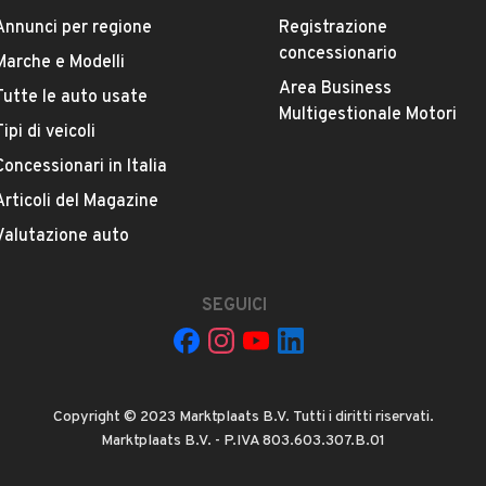
Annunci per regione
Registrazione
ESTETICA E CONDIZIONI
ACCESSORI
concessionario
Marche e Modelli
Area Business
Tutte le auto usate
Marca
Multigestionale Motori
FIAT
Tipi di veicoli
Concessionari in Italia
Versione
Articoli del Magazine
Panda 1.3 MJT 95 CV S&S Lounge
Valutazione auto
Chilometri
SEGUICI
200.000
Proprietari precedenti
VEDI TUTTI
1
Copyright © 2023 Marktplaats B.V. Tutti i diritti riservati.
Marktplaats B.V. - P.IVA 803.603.307.B.01
Cambio