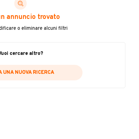
ni di cui necessiti per scegliere in modo trasparente
n annuncio trovato
 il veicolo
ficare o eliminare alcuni filtri
metri
ne
fettuate
Vuoi cercare altro?
IA UNA NUOVA RICERCA
icare la disponibilità del report.
a
il sito web
A DISPONIBILITÀ REPORT