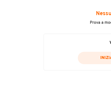
Avrai accesso a tutte le informazio
e sicuro, come:
Nessu
Incidenti in cui è stato coinvolto
Prova a modi
L'ultima lettura del contachilo
Data e luogo di immatricolazio
Data e luogo delle revisioni ef
Importazioni
INIZ
Inserisci il numero di targa per verif
Per saperne di più su CARFAX visit
VERIFIC