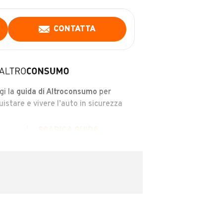
CONTATTA
gi la
guida di Altroconsumo
per
uistare e vivere l’auto in sicurezza
SCARICA GUIDA