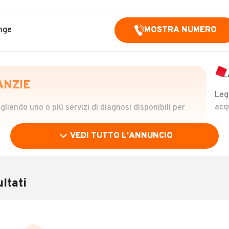
nge
MOSTRA NUMERO
ANZIE
Leg
acq
iendo uno o piú servizi di diagnosi disponibili per
VEDI TUTTO L'ANNUNCIO
OLO
 €
ltati
verificare la storia del veicolo semplicemente