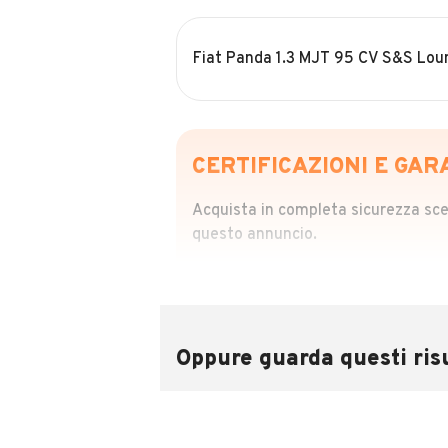
Fiat Panda 1.3 MJT 95 CV S&S Lou
CERTIFICAZIONI E GAR
Acquista in completa sicurezza scegl
questo annuncio.
STORIA DEL VEIC
Richiedi da 39,99
Sponsorizzato
Oppure guarda questi risu
Attraverso il report CARFAX potrai 
utilizzando il numero di targa.