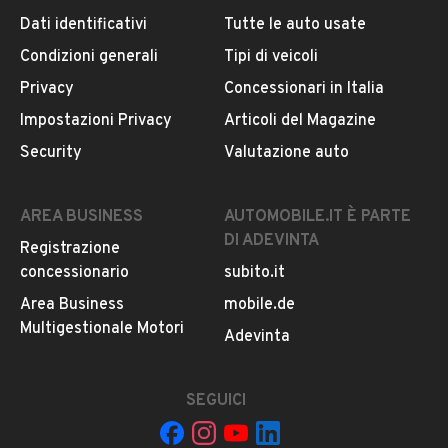
Dati identificativi
Tutte le auto usate
Condizioni generali
Tipi di veicoli
DESCRIZIONE
Privacy
Concessionari in Italia
ID DMS : U-28462
Impostazioni Privacy
Articoli del Magazine
Security
Valutazione auto
Le immagini pubblicate sono a scopo illustrativo. Le
caratteristiche tecniche, di equipaggiamento,
omologazione anti inquinamento ed i colori possono
AREA BUSINESS
AUTOMOBILE.IT È PARTE
differire leggermente da quanto rappresentato. In
DI ADEVINTA
Registrazione
nessun caso i prezzi pubblicati su questo sito
concessionario
subito.it
rappresentano un impegno contrattuale. Annuncio
pubblicitario con finalità promozionale
Area Business
mobile.de
Il prezzo esposto non comprende passaggio di proprietà
Multigestionale Motori
LEGGI TUTTO
Adevinta
o nazionalizzazione.
SEGUICI
INFORMAZIONI VEICOLO