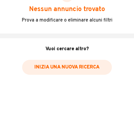
scegliere in modo trasparente e sicuro, come:
Nessun annuncio trovato
Incidenti in cui è stato coinvolto il veicolo
Prova a modificare o eliminare alcuni filtri
L'ultima lettura del contachilometri
Data e luogo di immatricolazione
Data e luogo delle revisioni effettuate
Vuoi cercare altro?
Importazioni
INIZIA UNA NUOVA RICERCA
Inserisci il numero di targa per verificare la disponibilità
del report.
Per saperne di più su CARFAX visita
il sito web
VERIFICA DISPONIBILITÀ REPORT