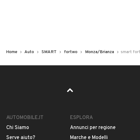
Non hai il numero di targa? Cercalo nelle foto del veicolo
o contatta
il venditore al telefono
o
via e-mail
per
riceverlo.
Home
Auto
SMART
fortwo
Monza/Brianza
smart for
AUTOMOBILE.IT
ESPLORA
Chi Siamo
Annunci per regione
Pubblicità
Serve aiuto?
Marche e Modelli