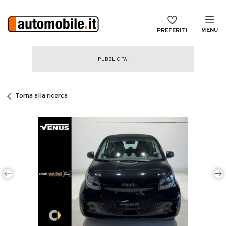
MENU
PREFERITI
CERCA
VENDI
Auto
MAGAZINE
Auto usate
Torna alla ricerca
ACCEDI
Auto Km 0
Auto Nuove
Noleggio a lungo termine
Auto d'epoca
Moto
Camper