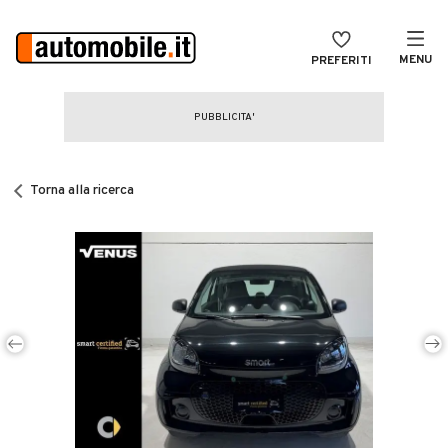
MENU
PREFERITI
CERCA
VENDI
Auto
MAGAZINE
Auto usate
Torna alla ricerca
ACCEDI
Auto Km 0
Auto Nuove
Noleggio a lungo termine
Auto d'epoca
Moto
Camper