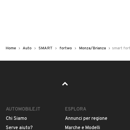
Non hai il numero di targa? Cercalo nelle foto del veicolo
o contatta
il venditore al telefono
o
via e-mail
per
riceverlo.
Home
Auto
SMART
fortwo
Monza/Brianza
smart for
AUTOMOBILE.IT
ESPLORA
Chi Siamo
Annunci per regione
Pubblicità
Serve aiuto?
Marche e Modelli