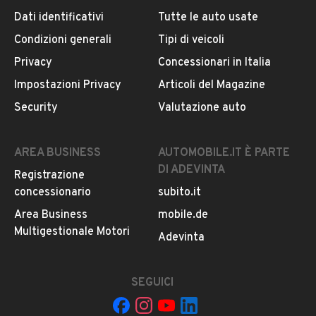
Dati identificativi
Tutte le auto usate
Condizioni generali
Tipi di veicoli
DESCRIZIONE
Privacy
Concessionari in Italia
ID DMS : U-28445
Impostazioni Privacy
Articoli del Magazine
Security
Valutazione auto
Le immagini pubblicate sono a scopo illustrativo. Le
caratteristiche tecniche, di equipaggiamento,
omologazione anti inquinamento ed i colori possono
AREA BUSINESS
AUTOMOBILE.IT È PARTE
differire leggermente da quanto rappresentato. In
DI ADEVINTA
Registrazione
nessun caso i prezzi pubblicati su questo sito
concessionario
subito.it
rappresentano un impegno contrattuale. Annuncio
pubblicitario con finalità promozionale
Area Business
mobile.de
Il prezzo esposto non comprende passaggio di proprietà
Multigestionale Motori
LEGGI TUTTO
Adevinta
o nazionalizzazione.
SEGUICI
INFORMAZIONI VEICOLO