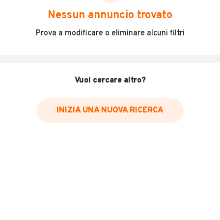
scegliere in modo trasparente e sicuro, come:
Nessun annuncio trovato
Incidenti in cui è stato coinvolto il veicolo
Prova a modificare o eliminare alcuni filtri
L'ultima lettura del contachilometri
Data e luogo di immatricolazione
Data e luogo delle revisioni effettuate
Vuoi cercare altro?
Importazioni
INIZIA UNA NUOVA RICERCA
Inserisci il numero di targa per verificare la disponibilità
del report.
Per saperne di più su CARFAX visita
il sito web
VERIFICA DISPONIBILITÀ REPORT