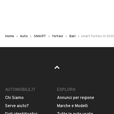
Non hai il numero di targa? Cercalo nelle foto del veicolo
o contatta
il venditore al telefono
o
via e-mail
per
riceverlo.
Home
Auto
SMART
fortwo
Bari
smart fortwo III 20
AUTOMOBILE.IT
ESPLORA
Chi Siamo
Annunci per regione
Pubblicità
Serve aiuto?
Marche e Modelli