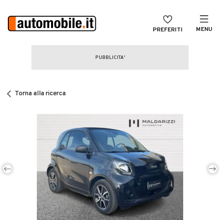
MENU
PREFERITI
CERCA
VENDI
Auto
MAGAZINE
Auto usate
Torna alla ricerca
ACCEDI
Auto Km 0
Auto Nuove
Noleggio a lungo termine
Auto d'epoca
Moto
Camper