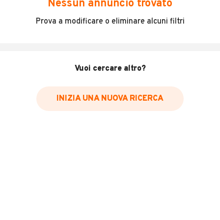
Nessun annuncio trovato
Incidenti in cui è stato coinvolto il veicolo
Prova a modificare o eliminare alcuni filtri
L'ultima lettura del contachilometri
Data e luogo di immatricolazione
Data e luogo delle revisioni effettuate
Vuoi cercare altro?
Importazioni
INIZIA UNA NUOVA RICERCA
Inserisci il numero di targa per verificare la disponibilità
del report.
Per saperne di più su CARFAX visita
il sito web
VERIFICA DISPONIBILITÀ REPORT