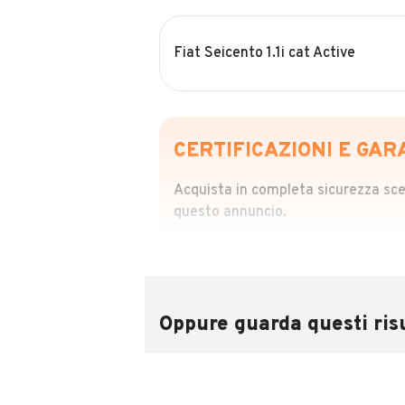
Fiat Seicento 1.1i cat Active
CERTIFICAZIONI E GAR
Acquista in completa sicurezza scegl
questo annuncio.
STORIA DEL VEIC
Richiedi da 39,99
Sponsorizzato
Oppure guarda questi risu
Attraverso il report CARFAX potrai 
utilizzando il numero di targa.