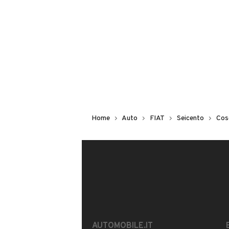
Non hai il numero di targa? Cercalo
il venditore al telefono
o
via e-mail
DESCRIZIONE
Fiat Seicento con pochi km, carrozzer
Home
Auto
FIAT
Seicento
Cos
INFORMAZIONI VEICOLO
DATI BASE
CONSUMI
Tipologia
USATO
AUTOMOBILE.IT