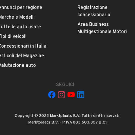
Versione
Annunci per regione
Registrazione
1.1 Active
concessionario
Marche e Modelli
Area Business
Chilometri
Tutte le auto usate
Multigestionale Motori
80.000
Tipi di veicoli
Concessionari in Italia
Potenza
VEDI TUTTI
Articoli del Magazine
40 kW (54 CV)
Valutazione auto
Numero di porte
2 o 3 porte
SEGUICI
Cilindrata
1108 cm³
Copyright © 2023 Marktplaats B.V. Tutti i diritti riservati.
Marktplaats B.V. - P.IVA 803.603.307.B.01
 87016, 87016, MORANO CALABRO