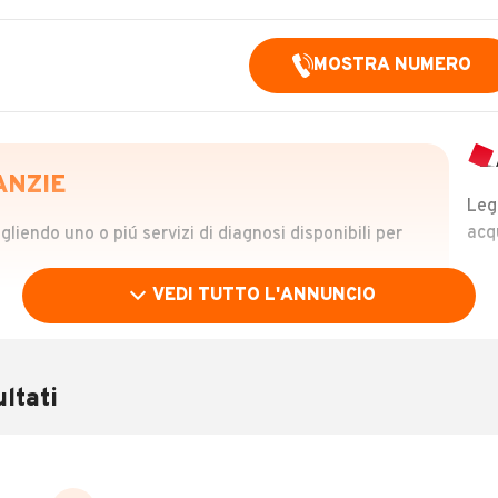
MOSTRA NUMERO
ANZIE
Leg
acq
iendo uno o piú servizi di diagnosi disponibili per
VEDI TUTTO L'ANNUNCIO
OLO
 €
ltati
verificare la storia del veicolo semplicemente