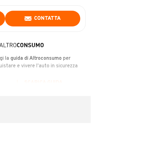
CONTATTA
gi la
guida di Altroconsumo
per
uistare e vivere l’auto in sicurezza
SCARICA GUIDA