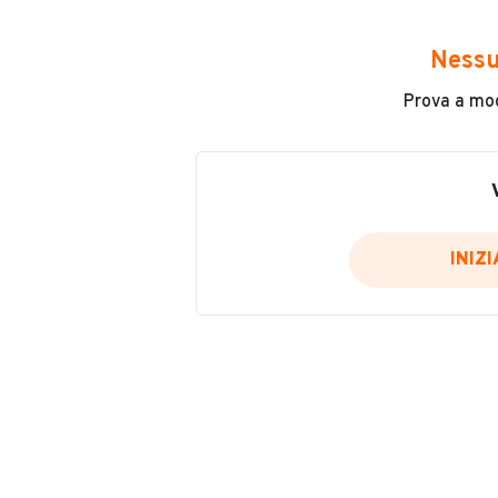
Avrai accesso a tutte le informazio
e sicuro, come:
Nessu
Incidenti in cui è stato coinvolto
Prova a modi
L'ultima lettura del contachilo
Data e luogo di immatricolazio
Data e luogo delle revisioni ef
Importazioni
INIZ
Inserisci il numero di targa per verif
Per saperne di più su CARFAX visit
VERIFIC