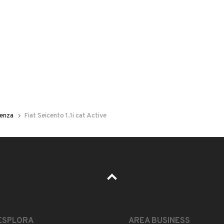
 nelle foto del veicolo o contatta
GU
per riceverlo.
ia discreta, buon motore.,
enza
Fiat Seicento 1.1i cat Active
ESTETICA E CONDIZIONI
ACCESSORI
Marca
FIAT
ESPLORA
AREA BUSINESS