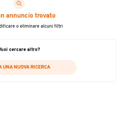
ni di cui necessiti per scegliere in modo trasparente
n annuncio trovato
 il veicolo
ficare o eliminare alcuni filtri
metri
ne
fettuate
Vuoi cercare altro?
IA UNA NUOVA RICERCA
icare la disponibilità del report.
a
il sito web
A DISPONIBILITÀ REPORT