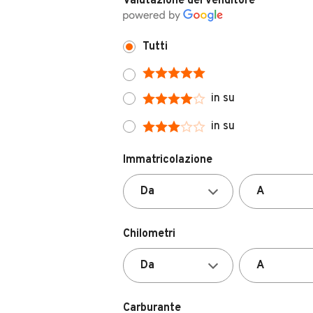
Tutti
in su
in su
Immatricolazione
Chilometri
Carburante