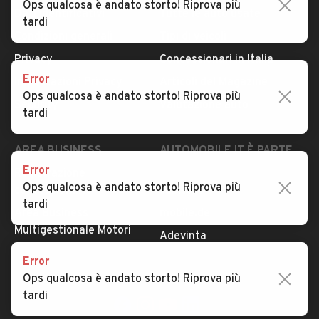
Ops qualcosa è andato storto! Riprova più
Dati identificativi
Tutte le auto usate
tardi
Condizioni generali
Tipi di veicoli
Privacy
Concessionari in Italia
Error
Impostazioni Privacy
Articoli del Magazine
Ops qualcosa è andato storto! Riprova più
Security
Valutazione auto
tardi
AREA BUSINESS
AUTOMOBILE.IT È PARTE
DI ADEVINTA
Error
Registrazione
Ops qualcosa è andato storto! Riprova più
concessionario
subito.it
tardi
Area Business
mobile.de
Multigestionale Motori
Adevinta
Error
Ops qualcosa è andato storto! Riprova più
SEGUICI
tardi