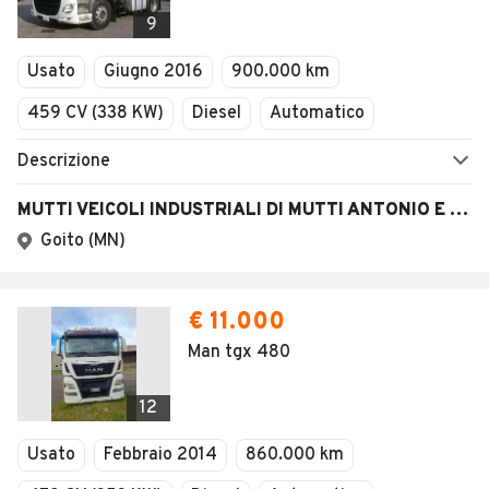
Veicoli Commerciali
9
Concessionari
Usato
Giugno 2016
900.000 km
459 CV (338 KW)
Diesel
Automatico
Descrizione
MUTTI VEICOLI INDUSTRIALI DI MUTTI ANTONIO E STEFANO S.N.C.
Goito (MN)
€ 11.000
Man tgx 480
12
Usato
Febbraio 2014
860.000 km