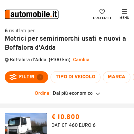
MENU
PREFERITI
CERCA
6
risultati
per
Motrici per semirimorchi usati e nuovi a
VENDI
Auto
Boffalora d'Adda
MAGAZINE
Auto usate
ACCEDI
Auto Km 0
Auto Nuove
Noleggio a lungo termine
Ordina:
Dal più economico
Auto d'epoca
Moto
€ 10.800
Camper
DAF CF 460 EURO 6