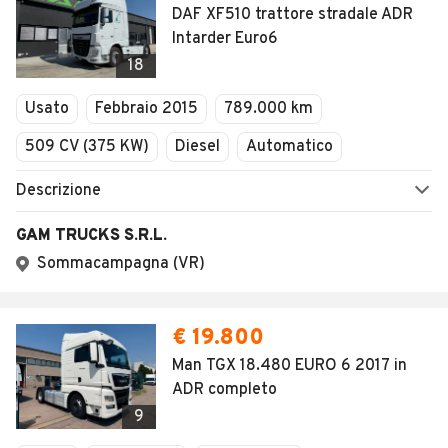
DAF XF510 trattore stradale ADR
Intarder Euro6
18
Usato
Febbraio 2015
789.000 km
509 CV (375 KW)
Diesel
Automatico
Descrizione
GAM TRUCKS S.R.L.
Sommacampagna (VR)
€ 19.800
Man TGX 18.480 EURO 6 2017 in
ADR completo
9