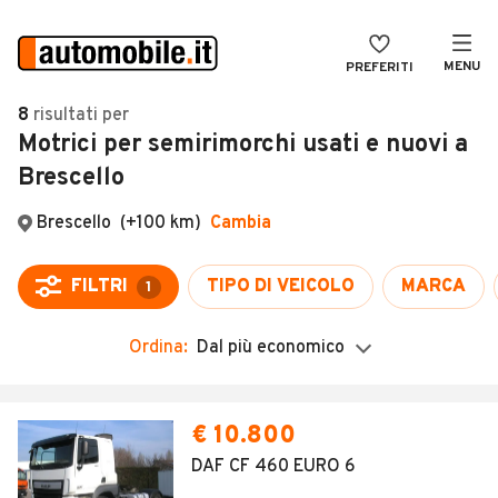
MENU
PREFERITI
CERCA
8
risultati
per
Motrici per semirimorchi usati e nuovi a
VENDI
Auto
Brescello
MAGAZINE
Auto usate
ACCEDI
Auto Km 0
Auto Nuove
Noleggio a lungo termine
Ordina:
Dal più economico
Auto d'epoca
Moto
€ 10.800
Camper
DAF CF 460 EURO 6