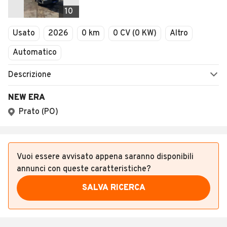
Veicoli Commerciali
10
Concessionari
Usato
2026
0 km
0 CV (0 KW)
Altro
Automatico
Descrizione
NEW ERA
Prato (PO)
Vuoi essere avvisato appena saranno disponibili
annunci con queste caratteristiche?
SALVA RICERCA