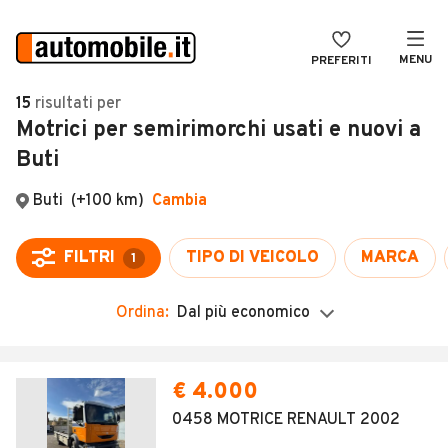
MENU
PREFERITI
CERCA
15
risultati
per
Motrici per semirimorchi usati e nuovi a
VENDI
Auto
Buti
MAGAZINE
Auto usate
ACCEDI
Auto Km 0
Auto Nuove
Noleggio a lungo termine
Ordina:
Dal più economico
Auto d'epoca
Moto
€ 4.000
Camper
0458 MOTRICE RENAULT 2002