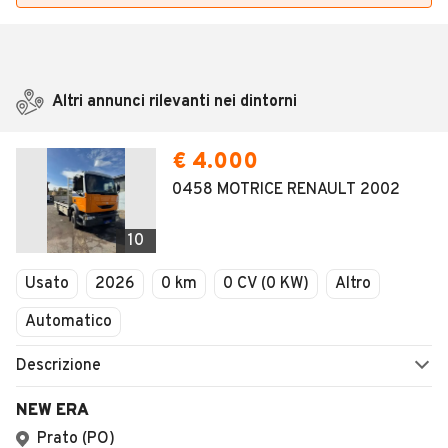
Altri annunci rilevanti nei dintorni
€ 4.000
0458 MOTRICE RENAULT 2002
10
Usato
2026
0 km
0 CV (0 KW)
Altro
Automatico
Descrizione
NEW ERA
Prato (PO)