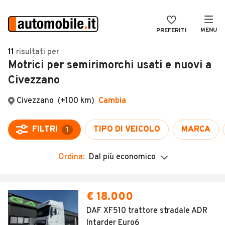
MENU
PREFERITI
CERCA
11
risultati
per
Motrici per semirimorchi usati e nuovi a
VENDI
Auto
Civezzano
MAGAZINE
Auto usate
Civezzano
(+100 km)
Cambia
ACCEDI
Auto Km 0
Auto Nuove
FILTRI
TIPO DI VEICOLO
MARCA
1
Noleggio a lungo termine
Ordina:
Dal più economico
Auto d'epoca
Moto
€ 18.000
Camper
DAF XF510 trattore stradale ADR
Intarder Euro6