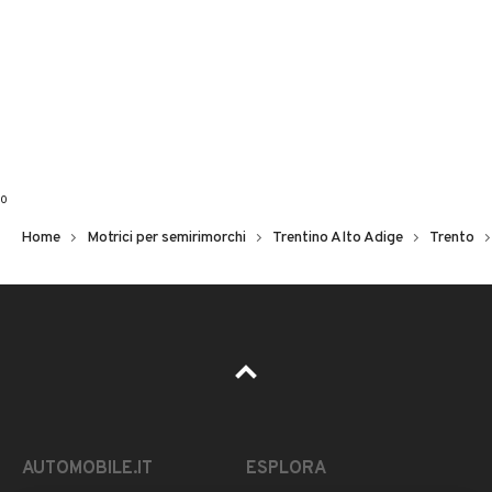
0
Home
Motrici per semirimorchi
Trentino Alto Adige
Trento
AUTOMOBILE.IT
ESPLORA