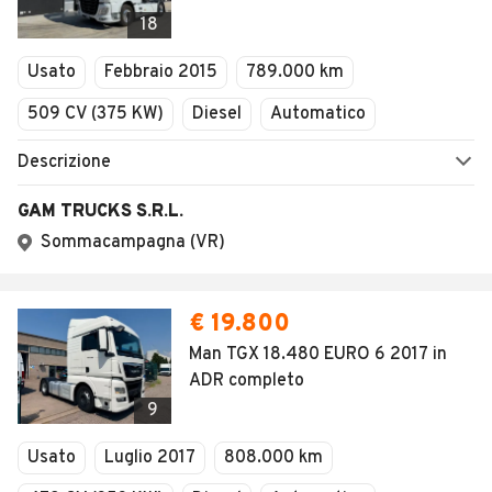
Veicoli Commerciali
18
Concessionari
Usato
Febbraio 2015
789.000 km
509 CV (375 KW)
Diesel
Automatico
Descrizione
GAM TRUCKS S.R.L.
Sommacampagna (VR)
€ 19.800
Man TGX 18.480 EURO 6 2017 in
ADR completo
9
Usato
Luglio 2017
808.000 km