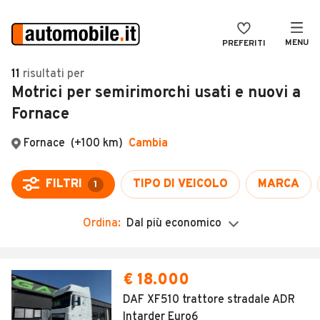
MENU
PREFERITI
CERCA
11
risultati
per
Motrici per semirimorchi usati e nuovi a
VENDI
Auto
Fornace
MAGAZINE
Auto usate
ACCEDI
Auto Km 0
Auto Nuove
Noleggio a lungo termine
Ordina:
Dal più economico
Auto d'epoca
Moto
€ 18.000
Camper
DAF XF510 trattore stradale ADR
Intarder Euro6