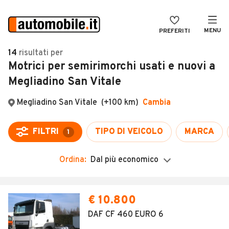
MENU
PREFERITI
CERCA
14
risultati
per
Motrici per semirimorchi usati e nuovi a
VENDI
Auto
Megliadino San Vitale
MAGAZINE
Auto usate
Megliadino San Vitale
(+100 km)
Cambia
ACCEDI
Auto Km 0
Auto Nuove
FILTRI
TIPO DI VEICOLO
MARCA
1
Noleggio a lungo termine
Ordina:
Dal più economico
Auto d'epoca
Moto
Camper