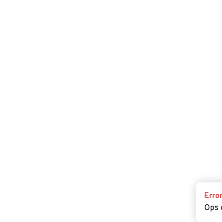
Erro
Ops 
Erro
Ops 