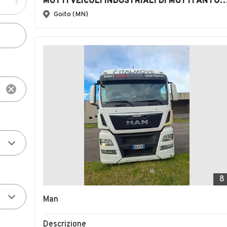
MUTTI VEICOLI INDUSTRIALI DI MUTTI ANTONIO E STE
Goito (MN)
8
Man
Descrizione