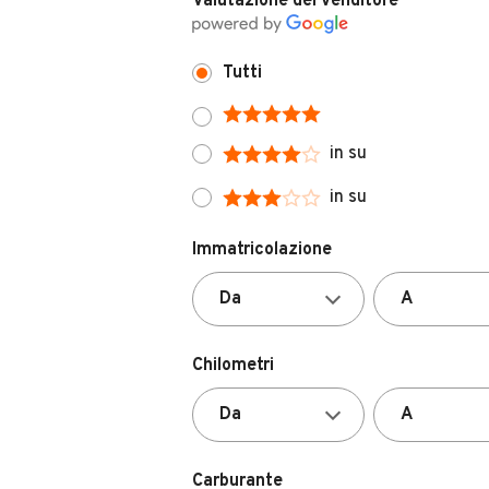
Tutti
in su
in su
Immatricolazione
Chilometri
Carburante