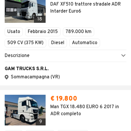
DAF XF510 trattore stradale ADR
Intarder Euro6
18
Usato
Febbraio 2015
789.000 km
509 CV (375 KW)
Diesel
Automatico
Descrizione
GAM TRUCKS S.R.L.
Sommacampagna (VR)
€ 19.800
Man TGX 18.480 EURO 6 2017 in
ADR completo
9