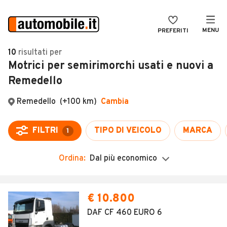
MENU
PREFERITI
CERCA
10
risultati
per
Motrici per semirimorchi usati e nuovi a
VENDI
Auto
Remedello
MAGAZINE
Auto usate
Remedello
(+100 km)
Cambia
ACCEDI
Auto Km 0
Auto Nuove
FILTRI
TIPO DI VEICOLO
MARCA
1
Noleggio a lungo termine
Ordina:
Dal più economico
Auto d'epoca
Moto
€ 10.800
Camper
DAF CF 460 EURO 6