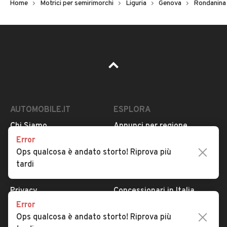
Home
Motrici per semirimorchi
Liguria
Genova
Rondanina
AUTOMOBILE.IT
ESPLORA
Chi Siamo
Annunci per regione
Error
Serve aiuto?
Marche e Modelli
Ops qualcosa è andato storto! Riprova più
Dati identificativi
Tutte le auto usate
tardi
Condizioni generali
Tipi di veicoli
Privacy
Concessionari in Italia
Error
Impostazioni Privacy
Articoli del Magazine
Ops qualcosa è andato storto! Riprova più
Security
Valutazione auto