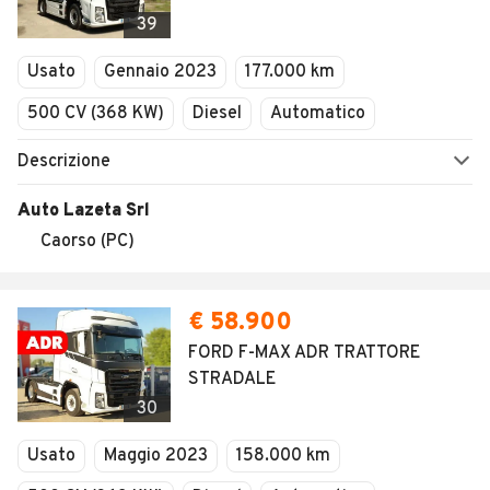
Veicoli Commerciali
39
Concessionari
Usato
Gennaio 2023
177.000 km
500 CV (368 KW)
Diesel
Automatico
Descrizione
Auto Lazeta Srl
Caorso (PC)
€ 58.900
FORD F-MAX ADR TRATTORE
STRADALE
30
Usato
Maggio 2023
158.000 km