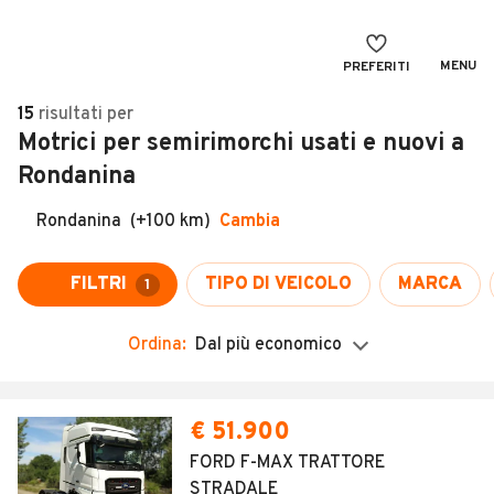
MENU
PREFERITI
CERCA
15
risultati
per
Motrici per semirimorchi usati e nuovi a
VENDI
Auto
Rondanina
MAGAZINE
Auto usate
Rondanina
(+100 km)
Cambia
ACCEDI
Auto Km 0
Auto Nuove
FILTRI
TIPO DI VEICOLO
MARCA
1
Noleggio a lungo termine
Ordina:
Dal più economico
Auto d'epoca
Moto
€ 51.900
Camper
FORD F-MAX TRATTORE
STRADALE