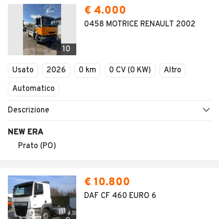
€ 4.000
0458 MOTRICE RENAULT 2002
10
Usato
2026
0 km
0 CV (0 KW)
Altro
Automatico
Descrizione
NEW ERA
Prato (PO)
€ 10.800
DAF CF 460 EURO 6