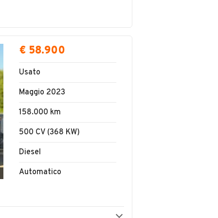
annunci con
SALVA RICERCA
 nei dintorni