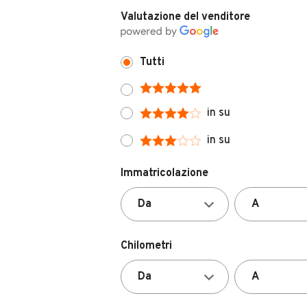
Valutazione del venditore
Tutti
in su
in su
Immatricolazione
Chilometri