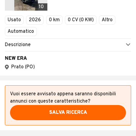
Veicoli Commerciali
10
Concessionari
Usato
2026
0 km
0 CV (0 KW)
Altro
Automatico
Descrizione
NEW ERA
Prato (PO)
Vuoi essere avvisato appena saranno disponibili
annunci con queste caratteristiche?
SALVA RICERCA