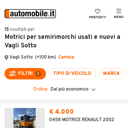
MENU
PREFERITI
CERCA
15
risultati
per
Motrici per semirimorchi usati e nuovi a
VENDI
Auto
Vagli Sotto
MAGAZINE
Auto usate
Vagli Sotto
(+100 km)
Cambia
ACCEDI
Auto Km 0
Auto Nuove
FILTRI
TIPO DI VEICOLO
MARCA
1
Noleggio a lungo termine
Ordina:
Dal più economico
Auto d'epoca
Moto
€ 4.000
Camper
0458 MOTRICE RENAULT 2002