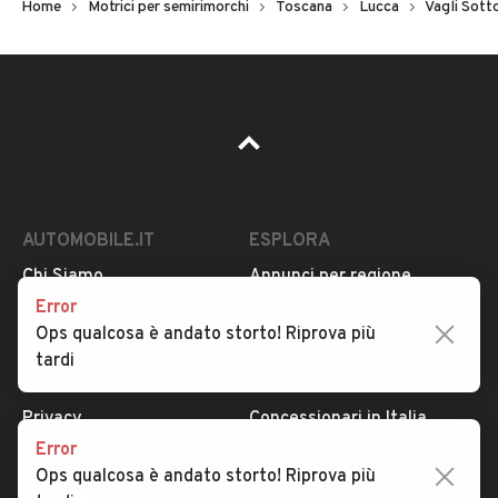
Home
Motrici per semirimorchi
Toscana
Lucca
Vagli Sott
AUTOMOBILE.IT
ESPLORA
Chi Siamo
Annunci per regione
Error
Serve aiuto?
Marche e Modelli
Ops qualcosa è andato storto! Riprova più
Dati identificativi
Tutte le auto usate
tardi
Condizioni generali
Tipi di veicoli
Privacy
Concessionari in Italia
Error
Impostazioni Privacy
Articoli del Magazine
Ops qualcosa è andato storto! Riprova più
Security
Valutazione auto