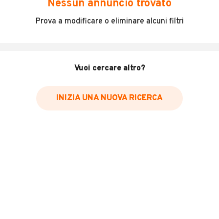
Nessun annuncio trovato
Incidenti in cui è stato coinvolto il veicolo
Prova a modificare o eliminare alcuni filtri
L'ultima lettura del contachilometri
Data e luogo di immatricolazione
Data e luogo delle revisioni effettuate
Vuoi cercare altro?
Importazioni
INIZIA UNA NUOVA RICERCA
Inserisci il numero di targa per verificare la disponibilità
del report.
Per saperne di più su CARFAX visita
il sito web
VERIFICA DISPONIBILITÀ REPORT