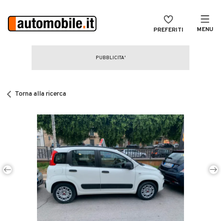
MENU
PREFERITI
CERCA
VENDI
Auto
MAGAZINE
Auto usate
Torna alla ricerca
ACCEDI
Auto Km 0
Auto Nuove
Noleggio a lungo termine
Auto d'epoca
Moto
Camper