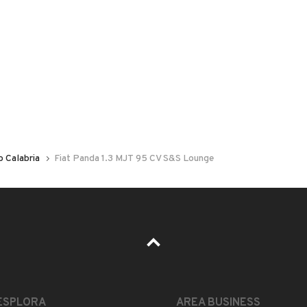
 nelle foto del veicolo o contatta
GU
per riceverlo.
 Calabria
Fiat Panda 1.3 MJT 95 CV S&S Lounge
378737
 L INTERO IMPORTO
RMENTE ESEGUITE!!
LEGGI TUTTO
N DILAZIONE FINO A 84 MESI
ESPLORA
AREA BUSINESS