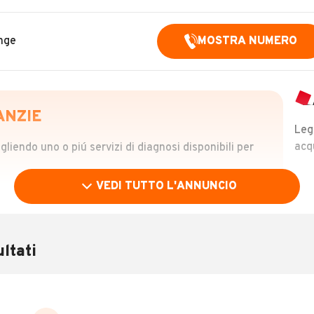
nge
MOSTRA NUMERO
ANZIE
Leg
acq
iendo uno o piú servizi di diagnosi disponibili per
VEDI TUTTO L'ANNUNCIO
OLO
 €
ltati
verificare la storia del veicolo semplicemente