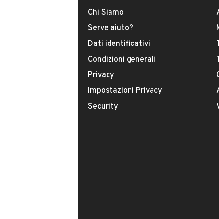
SI ESAMINA RITIRO USATO PREFERIB
Chi Siamo
PER ULTERIORI PROPOSTE CONSULTA
INFORMAZIONI VEICOLO
Serve aiuto?
FACEBOOK!! E’ POSSIBILE CONCLUD
RITIRARE LA VETTURA RECANDOSI 
Dati identificativi
DATI BASE
CONSUMI
ACCORDO..
Condizioni generali
PARCO AUTO DI OLTRE 30 VETTURE D
Privacy
SI TRATTANO SOLO AUTO UFFICIALI 
Tipologia
FINANZIAMENTI IN SEDE CON TASSI
USATO
Impostazioni Privacy
NOLEGGIO A LUNGO TERMINE
Security
GARANZIA ANCHE ESTESA CONTATTAC
Modello
: LE NOSTRE AUTO SONO PREPARAT
Panda
– SANIFICAZIONE INTERNI CONTRO G
-PULITURA COMPLETA DEL VANO PO
-LAVAGGIO E PULITURA PROFONDA D
Carburante
-TAGLIANDO PRE-CONSEGNA( SE NE
Diesel
-GARANZIA DA 12 MESI 48 MESI SE R
Nota bene: La dotazione tecnica e gli
Immatricolazione
non coincidere con l effettivo equipa
Aprile 2018