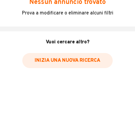
Nessun annuncio trovato
Incidenti in cui è stato coinvolto il veicolo
Prova a modificare o eliminare alcuni filtri
L'ultima lettura del contachilometri
Data e luogo di immatricolazione
Data e luogo delle revisioni effettuate
Vuoi cercare altro?
Importazioni
INIZIA UNA NUOVA RICERCA
Inserisci il numero di targa per verificare la disponibilità
del report.
Per saperne di più su CARFAX visita
il sito web
VERIFICA DISPONIBILITÀ REPORT