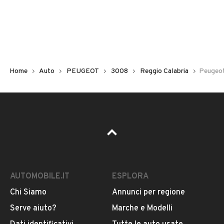
Non hai il numero di targa? Cercalo nelle foto del veicolo
o contatta
il venditore al telefono
o
via e-mail
per
riceverlo.
Home
Auto
PEUGEOT
3008
Reggio Calabria
Peugeot
AUTOMOBILE.IT
ESPLORA
Chi Siamo
Annunci per regione
Pubblicità
Serve aiuto?
Marche e Modelli