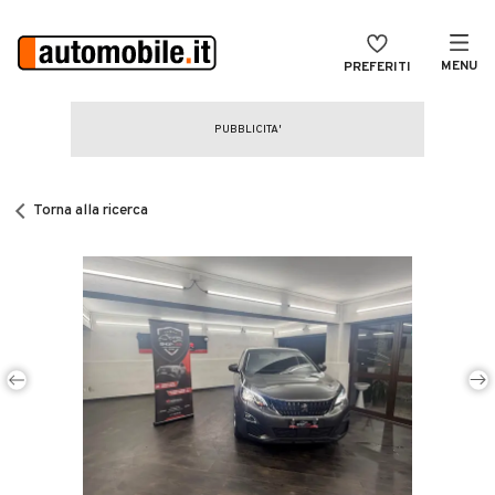
MENU
PREFERITI
CERCA
VENDI
Auto
MAGAZINE
Auto usate
Torna alla ricerca
ACCEDI
Auto Km 0
Auto Nuove
Noleggio a lungo termine
Auto d'epoca
Moto
Camper