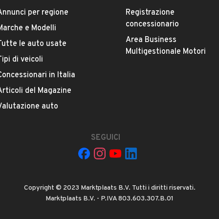
Annunci per regione
Registrazione
concessionario
Marche e Modelli
Area Business
Tutte le auto usate
ESTETICA E CONDIZIONI
ACCESSORI
Multigestionale Motori
Tipi di veicoli
Concessionari in Italia
Marca
PEUGEOT
Articoli del Magazine
Valutazione auto
Versione
Boxer 330 2.0BlueHDi/110PC-TN Combi Comf
SEGUICI
Chilometri
156.000
Copyright © 2023 Marktplaats B.V. Tutti i diritti riservati.
Potenza
Marktplaats B.V. - P.IVA 803.603.307.B.01
VEDI TUTTI
81 kW (110 CV)