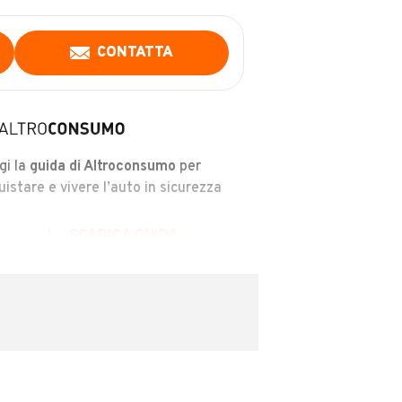
CONTATTA
gi la
guida di Altroconsumo
per
uistare e vivere l’auto in sicurezza
SCARICA GUIDA