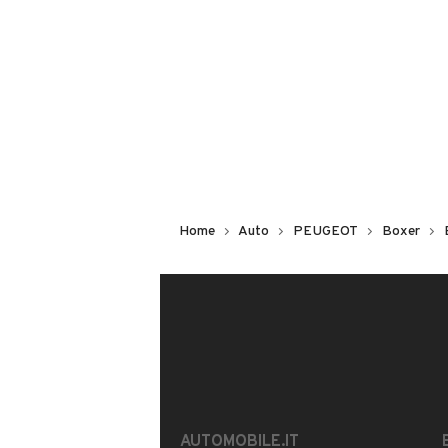
Non hai il numero di targa? Cercalo
il venditore al telefono
o
via e-mail
DESCRIZIONE
DISPONIBILE
Home
Auto
PEUGEOT
Boxer
Peugeot Boxer 9 Posti
Anno: 2017
Carburante: Diesel
Cilindrata: 2.0cc / 110CV
Km: 156.000
€21.900
AUTOMOBILE.IT