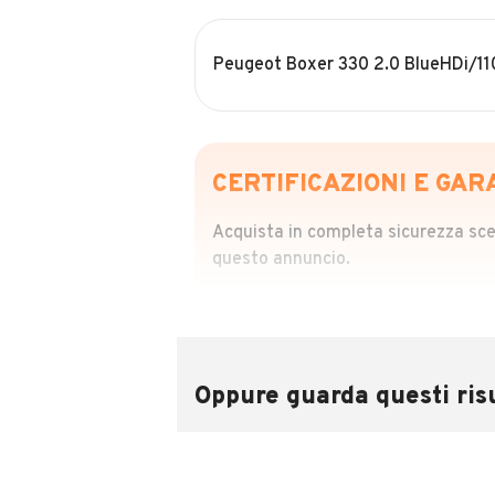
Peugeot Boxer 330 2.0 BlueHDi/1
CERTIFICAZIONI E GAR
Acquista in completa sicurezza scegl
questo annuncio.
STORIA DEL VEIC
Richiedi da 39,99
Sponsorizzato
Oppure guarda questi risu
Attraverso il report CARFAX potrai 
utilizzando il numero di targa.