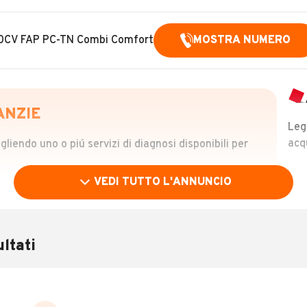
10CV FAP PC-TN Combi Comfort
MOSTRA NUMERO
ANZIE
Leg
acq
iendo uno o piú servizi di diagnosi disponibili per
VEDI TUTTO L'ANNUNCIO
OLO
 €
ltati
verificare la storia del veicolo semplicemente