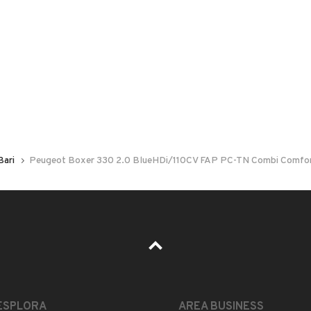
 nelle foto del veicolo o contatta
GU
per riceverlo.
Bari
Peugeot Boxer 330 2.0 BlueHDi/110CV FAP PC-TN Combi Comfo
LEGGI TUTTO
ESPLORA
AREA BUSINESS