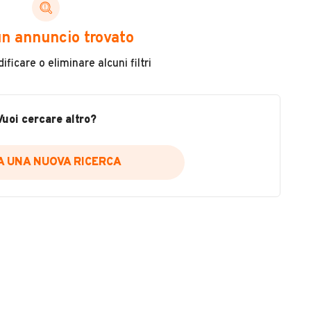
ni di cui necessiti per scegliere in modo trasparente
n annuncio trovato
 il veicolo
ficare o eliminare alcuni filtri
metri
ne
fettuate
Vuoi cercare altro?
IA UNA NUOVA RICERCA
icare la disponibilità del report.
a
il sito web
A DISPONIBILITÀ REPORT