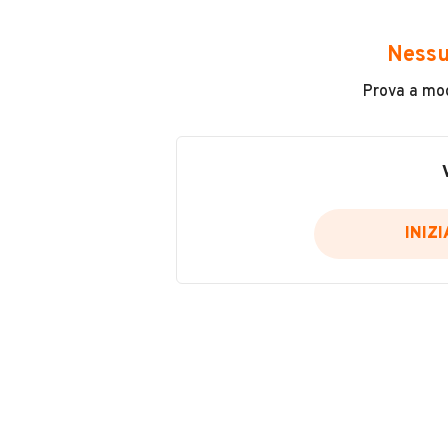
Avrai accesso a tutte le informazio
e sicuro, come:
Nessu
Incidenti in cui è stato coinvolto
Prova a modi
L'ultima lettura del contachilo
Data e luogo di immatricolazio
Data e luogo delle revisioni ef
Importazioni
INIZ
Inserisci il numero di targa per verif
Per saperne di più su CARFAX visit
VERIFIC