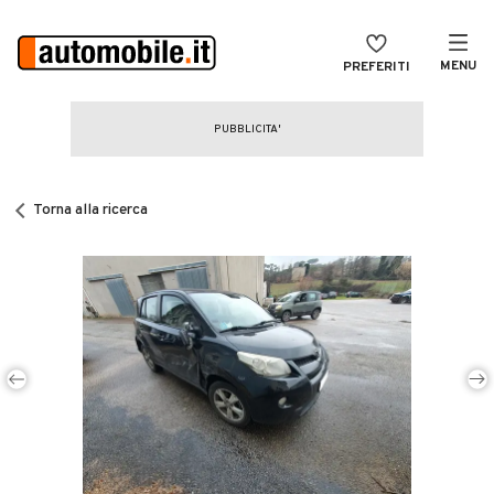
MENU
PREFERITI
CERCA
VENDI
Auto
MAGAZINE
Auto usate
Torna alla ricerca
ACCEDI
Auto Km 0
Auto Nuove
Noleggio a lungo termine
Auto d'epoca
Moto
Camper