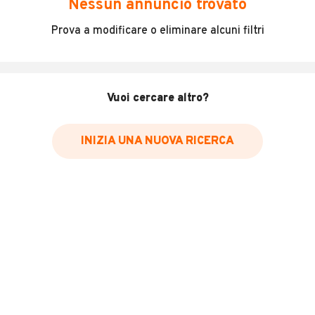
Nessun annuncio trovato
Incidenti in cui è stato coinvolto il veicolo
Prova a modificare o eliminare alcuni filtri
L'ultima lettura del contachilometri
Data e luogo di immatricolazione
Data e luogo delle revisioni effettuate
Vuoi cercare altro?
Importazioni
INIZIA UNA NUOVA RICERCA
Inserisci il numero di targa per verificare la disponibilità
del report.
Per saperne di più su CARFAX visita
il sito web
VERIFICA DISPONIBILITÀ REPORT