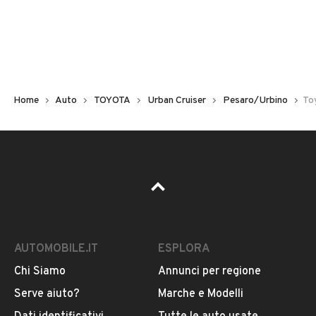
Non hai il numero di targa? Cercalo nelle foto del veicolo
o contatta
il venditore al telefono
o
via e-mail
per
riceverlo.
Home
Auto
TOYOTA
Urban Cruiser
Pesaro/Urbino
To
AUTOMOBILE.IT
ESPLORA
Chi Siamo
Annunci per regione
Pubblicità
Serve aiuto?
Marche e Modelli