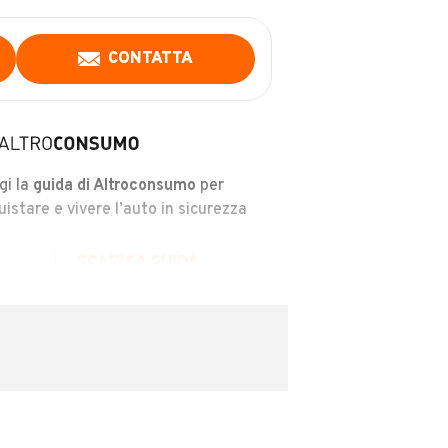
CONTATTA
gi la
guida di Altroconsumo
per
uistare e vivere l’auto in sicurezza
SCARICA GUIDA