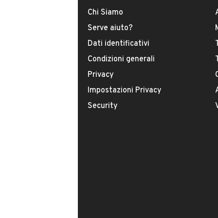
Chi Siamo
Tipologia
Serve aiuto?
USATO
Dati identificativi
Condizioni generali
Modello
Panda
Privacy
Impostazioni Privacy
Carburante
Security
Benzina
Immatricolazione
Agosto 2007
Potenza
VENDITORE
44 kW (59 CV)
TARGAAUTO PINEROL