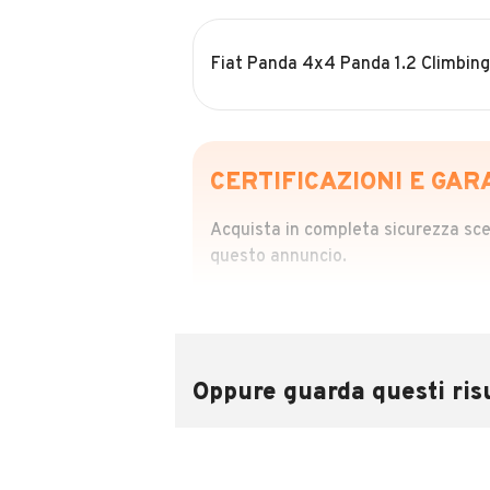
Fiat Panda 4x4 Panda 1.2 Climbin
CERTIFICAZIONI E GAR
Acquista in completa sicurezza scegl
questo annuncio.
STORIA DEL VEIC
Richiedi da 39,99
Sponsorizzato
Oppure guarda questi risu
Attraverso il report CARFAX potrai 
utilizzando il numero di targa.