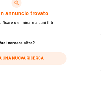
ni di cui necessiti per scegliere in modo trasparente
n annuncio trovato
 il veicolo
ficare o eliminare alcuni filtri
metri
ne
fettuate
Vuoi cercare altro?
IA UNA NUOVA RICERCA
icare la disponibilità del report.
a
il sito web
A DISPONIBILITÀ REPORT