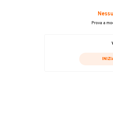
Avrai accesso a tutte le informazio
e sicuro, come:
Nessu
Incidenti in cui è stato coinvolto
Prova a modi
L'ultima lettura del contachilo
Data e luogo di immatricolazio
Data e luogo delle revisioni ef
Importazioni
INIZ
Inserisci il numero di targa per verif
Per saperne di più su CARFAX visit
VERIFIC