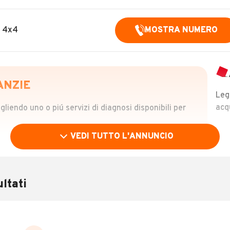
g 4x4
MOSTRA NUMERO
ANZIE
Leg
acq
iendo uno o piú servizi di diagnosi disponibili per
VEDI TUTTO L'ANNUNCIO
OLO
 €
ltati
verificare la storia del veicolo semplicemente