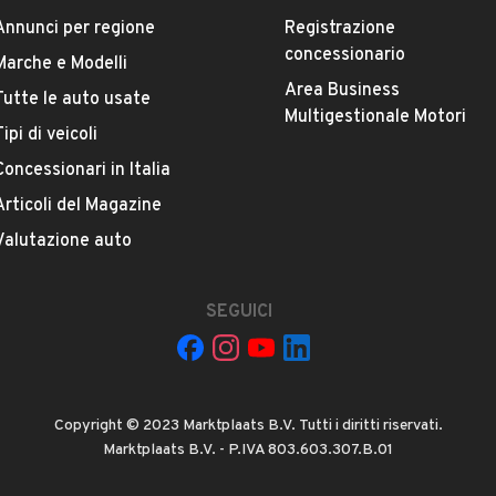
Annunci per regione
Registrazione
Marca
concessionario
Marche e Modelli
FIAT
Area Business
Tutte le auto usate
Multigestionale Motori
Tipi di veicoli
Versione
-
Concessionari in Italia
Articoli del Magazine
Chilometri
Valutazione auto
158.008
SEGUICI
Proprietari precedenti
VEDI TUTTI
1
Cambio
Copyright © 2023 Marktplaats B.V. Tutti i diritti riservati.
Cambio manuale
Marktplaats B.V. - P.IVA 803.603.307.B.01
O