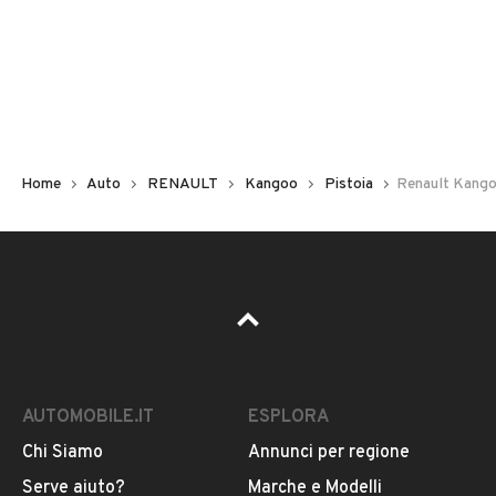
Non hai il numero di targa? Cercalo nelle foto del veicolo
o contatta
il venditore al telefono
o
via e-mail
per
riceverlo.
Home
Auto
RENAULT
Kangoo
Pistoia
Renault Kango
AUTOMOBILE.IT
ESPLORA
Chi Siamo
Annunci per regione
Pubblicità
Serve aiuto?
Marche e Modelli