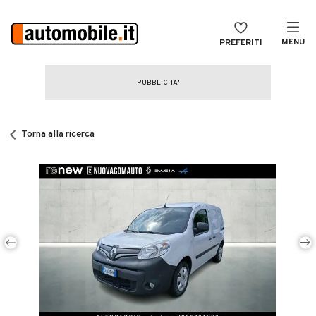
MENU
PREFERITI
CERCA
VENDI
Auto
MAGAZINE
Auto usate
Torna alla ricerca
ACCEDI
Auto Km 0
Auto Nuove
Noleggio a lungo termine
Auto d'epoca
Moto
Camper