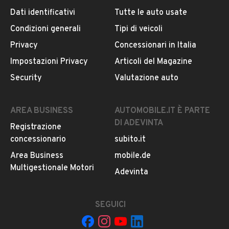
Dati identificativi
Tutte le auto usate
Condizioni generali
Tipi di veicoli
DESCRIZIONE
Privacy
Concessionari in Italia
VEICOLI COMMERCIALI: Il Tuo Business Parte Ora!!
Impostazioni Privacy
Articoli del Magazine
Security
Valutazione auto
Prezzo al netto di IVA
AUTO DISPONIBILE PRESSO LA SEDE DI ALTOPASCIO
AREA BUSINESS
AUTOMOBILE.IT È PARTE
Via delle Cerbaie 23 / 55011 (LU)
DI ADEVINTA
Registrazione
concessionario
subito.it
PER MAGGIORI INFORMAZIONI CONTATTARE IL
SEGUENTE NUMERO:
Area Business
mobile.de
VANNUCCI ANDREA:
MOSTRA NUMERO
/
Multigestionale Motori
LEGGI TUTTO
Adevinta
MANDA UNA MAIL
RENAULT Kangoo Express 1.5 Dci 115cv Blue Ice E6d-
SEGUICI
INFORMAZIONI VEICOLO
Temp