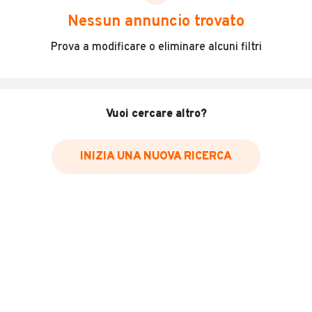
scegliere in modo trasparente e sicuro, come:
Nessun annuncio trovato
Incidenti in cui è stato coinvolto il veicolo
Prova a modificare o eliminare alcuni filtri
L'ultima lettura del contachilometri
Data e luogo di immatricolazione
Data e luogo delle revisioni effettuate
Vuoi cercare altro?
Importazioni
INIZIA UNA NUOVA RICERCA
Inserisci il numero di targa per verificare la disponibilità
del report.
Per saperne di più su CARFAX visita
il sito web
VERIFICA DISPONIBILITÀ REPORT