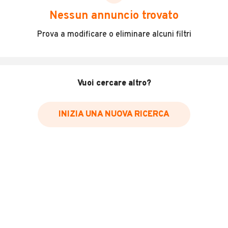
scegliere in modo trasparente e sicuro, come:
Nessun annuncio trovato
Incidenti in cui è stato coinvolto il veicolo
Prova a modificare o eliminare alcuni filtri
L'ultima lettura del contachilometri
Data e luogo di immatricolazione
Data e luogo delle revisioni effettuate
Vuoi cercare altro?
Importazioni
INIZIA UNA NUOVA RICERCA
Inserisci il numero di targa per verificare la disponibilità
del report.
Per saperne di più su CARFAX visita
il sito web
VERIFICA DISPONIBILITÀ REPORT