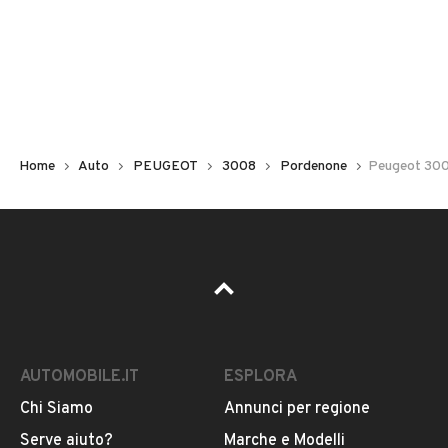
Non hai il numero di targa? Cercalo nelle foto del veicolo
o contatta
il venditore al telefono
o
via e-mail
per
riceverlo.
Home
Auto
PEUGEOT
3008
Pordenone
Peugeot 300
AUTOMOBILE.IT
ESPLORA
Chi Siamo
Annunci per regione
Pubblicità
Serve aiuto?
Marche e Modelli