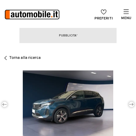
MENU
PREFERITI
CERCA
VENDI
Auto
MAGAZINE
Auto usate
Torna alla ricerca
ACCEDI
Auto Km 0
Auto Nuove
Noleggio a lungo termine
Auto d'epoca
Moto
Camper