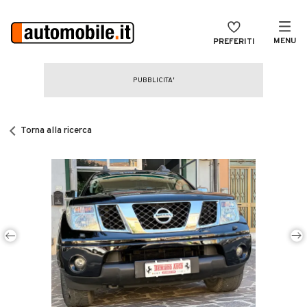
MENU
PREFERITI
CERCA
VENDI
Auto
MAGAZINE
Auto usate
Torna alla ricerca
ACCEDI
Auto Km 0
Auto Nuove
Noleggio a lungo termine
Auto d'epoca
Moto
Camper