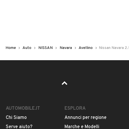
Non hai il numero di targa? Cercalo nelle foto del veicolo
o contatta
il venditore al telefono
o
via e-mail
per
riceverlo.
Home
Auto
NISSAN
Navara
Avellino
Nissan Navara 2
AUTOMOBILE.IT
ESPLORA
Chi Siamo
Annunci per regione
Pubblicità
Serve aiuto?
Marche e Modelli