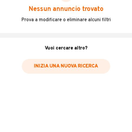
scegliere in modo trasparente e sicuro, come:
Nessun annuncio trovato
Incidenti in cui è stato coinvolto il veicolo
Prova a modificare o eliminare alcuni filtri
L'ultima lettura del contachilometri
Data e luogo di immatricolazione
Data e luogo delle revisioni effettuate
Vuoi cercare altro?
Importazioni
INIZIA UNA NUOVA RICERCA
Inserisci il numero di targa per verificare la disponibilità
del report.
Per saperne di più su CARFAX visita
il sito web
VERIFICA DISPONIBILITÀ REPORT